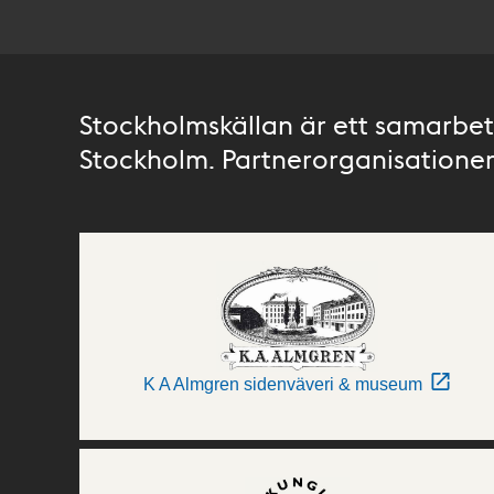
Stockholmskällan är ett samarbete
Stockholm. Partnerorganisationer 
K A Almgren sidenväveri & museum