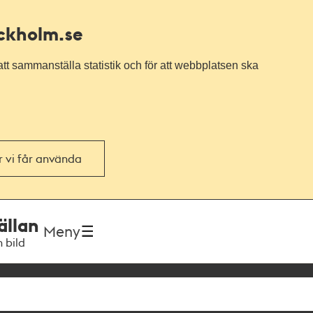
ockholm.se
tt sammanställa statistik och för att webbplatsen ska
or vi får använda
ällan
Meny
h bild