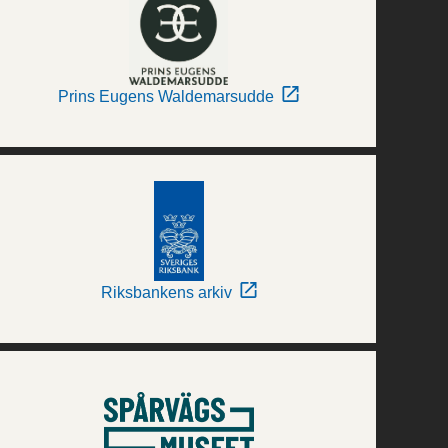
Prins Eugens Waldemarsudde
Riksbankens arkiv