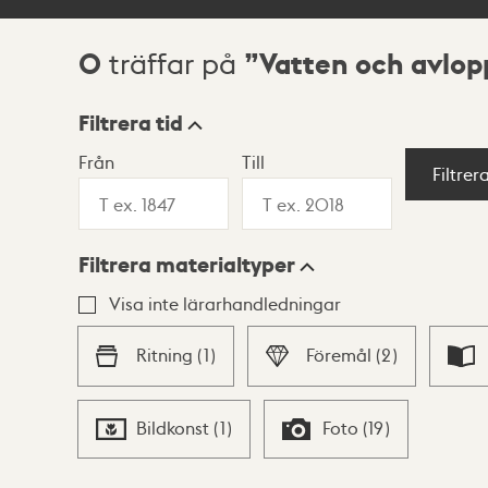
0
Vatten och avlop
träffar på
Sökresultat
Filtrera tid
Från
Till
Visningsläge
Filtrer
Filtrera materialtyper
Lista
Karta
Visa inte lärarhandledningar
Ritning
(
1
)
Föremål
(
2
)
Bildkonst
(
1
)
Foto
(
19
)