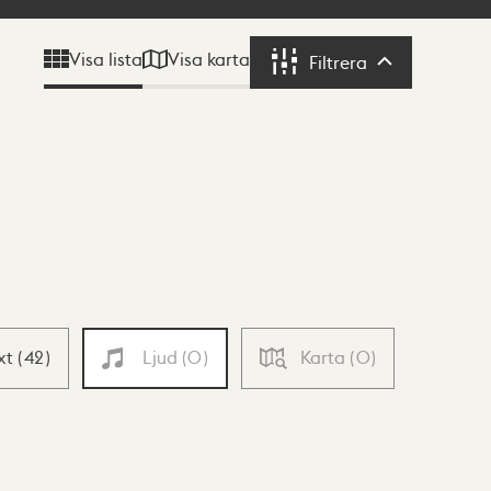
Visa karta
Visa lista
Filtrera
Filtrera
xt
(
42
)
Ljud
(
0
)
Karta
(
0
)