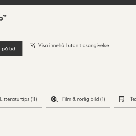
p
Visa innehåll utan tidsangivelse
a på tid
Litteraturtips
(
11
)
Film & rörlig bild
(
1
)
Te