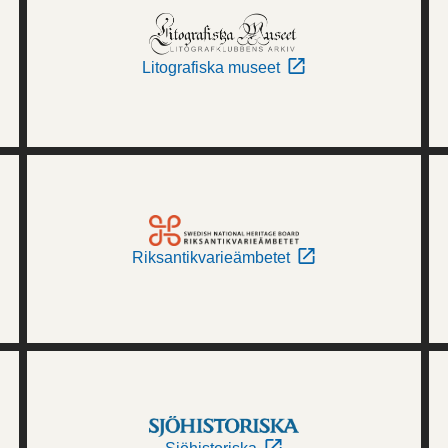
Litografiska museet
Riksantikvarieämbetet