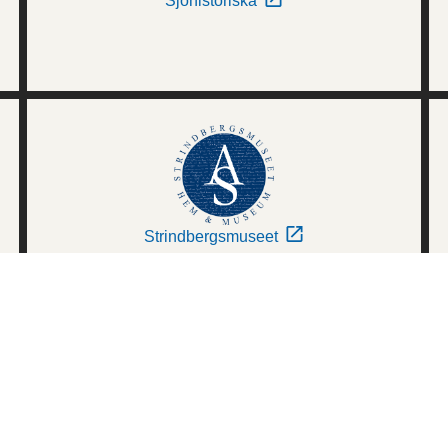
Sjöhistoriska
Strindbergsmuseet