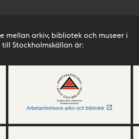
 mellan arkiv, bibliotek och museer i
till Stockholmskällan är:
Arbetarrörelsens arkiv och bibliotek