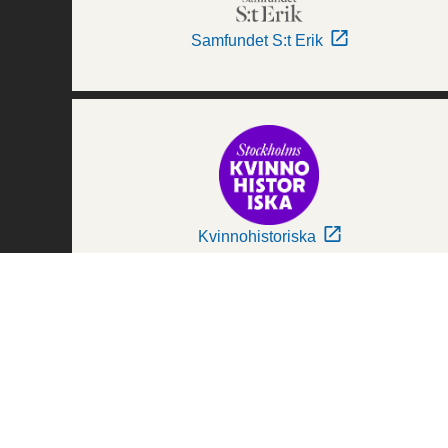
Samfundet S:t Erik
Kvinnohistoriska
Världskulturmuseerna