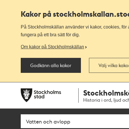
Kakor på stockholmskallan
.st
På Stockholmskällan använder vi kakor, cookies, för a
fungera på ett bra sätt för dig.
Om kakor på Stockholmskällan
Godkänn alla kakor
Välj vilka kak
Till
Till
Stockholmsk
navigationen
huvudinnehållet
Historia i ord, ljud oc
Sök
Fritextsök