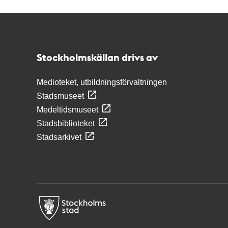
Kontakt
Stockholmskällan
Stockholmskällan drivs av
Medioteket, utbildningsförvaltningen
Stadsmuseet
Medeltidsmuseet
Stadsbiblioteket
Stadsarkivet