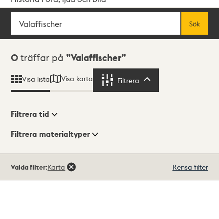
Sök
Fritextsök
Sök
Sökresultat
0
träffar på
Valaffischer
Visa karta
Visa lista
Filtrera
Filtrera
Filtrera tid
Filtrera materialtyper
Visningsläge
Totalt
Valda filter:
Karta
Rensa filter
0
träffar
Lista
Karta