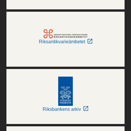
Riksantikvarieämbetet
Riksbankens arkiv