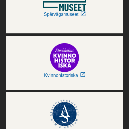
Spårvägsmuseet
Kvinnohistoriska