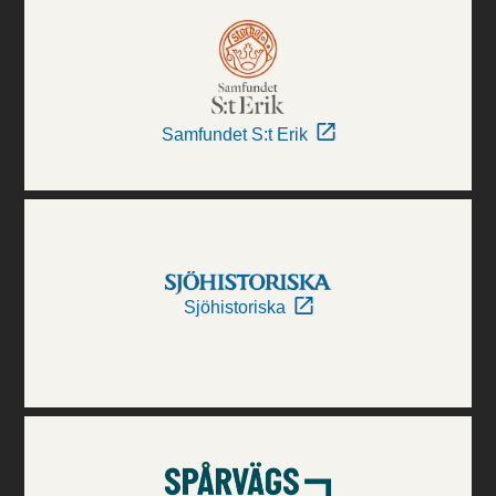
Samfundet S:t Erik
Sjöhistoriska