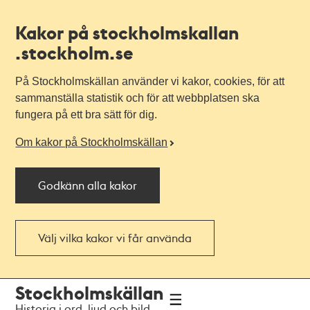
Kakor på stockholmskallan
.stockholm.se
På Stockholmskällan använder vi kakor, cookies, för att
sammanställa statistik och för att webbplatsen ska
fungera på ett bra sätt för dig.
Om kakor på Stockholmskällan
Godkänn alla kakor
Välj vilka kakor vi får använda
Till
Till
Stockholmskällan
navigationen
huvudinnehållet
Historia i ord, ljud och bild