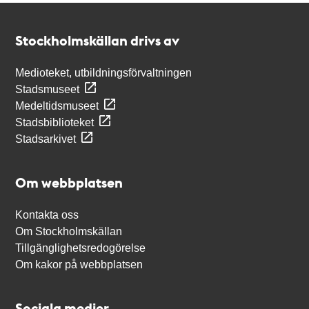
Kontakt
Stockholmskällan
Stockholmskällan drivs av
Medioteket, utbildningsförvaltningen
Stadsmuseet
Medeltidsmuseet
Stadsbiblioteket
Stadsarkivet
Om webbplatsen
Kontakta oss
Om Stockholmskällan
Tillgänglighetsredogörelse
Om kakor på webbplatsen
Sociala medier