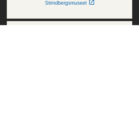
Strindbergsmuseet
Thielska Galleriet
Världskulturmuseerna