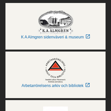
K A Almgren sidenväveri & museum
Arbetarrörelsens arkiv och bibliotek