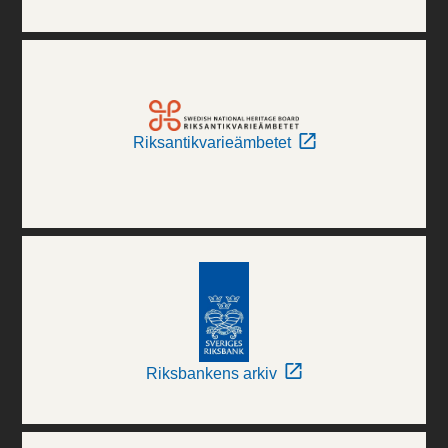
Riksantikvarieämbetet
Riksbankens arkiv