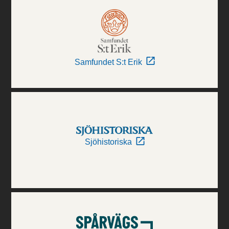
Samfundet S:t Erik
Sjöhistoriska