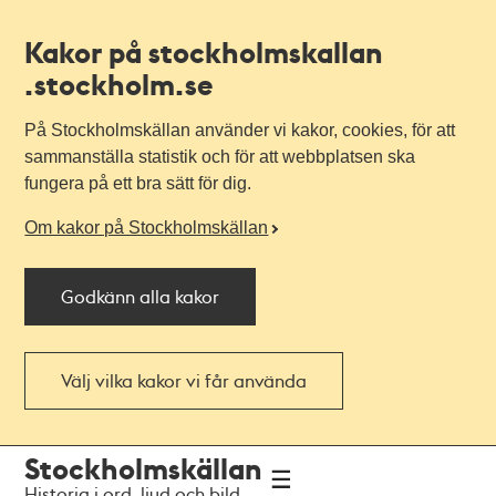
Kakor på stockholmskallan
.stockholm.se
På Stockholmskällan använder vi kakor, cookies, för att
sammanställa statistik och för att webbplatsen ska
fungera på ett bra sätt för dig.
Om kakor på Stockholmskällan
Godkänn alla kakor
Välj vilka kakor vi får använda
Till
Till
Stockholmskällan
navigationen
huvudinnehållet
Historia i ord, ljud och bild