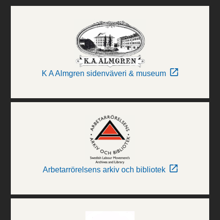
K A Almgren sidenväveri & museum
Arbetarrörelsens arkiv och bibliotek