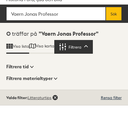
Sök
Fritextsök
Sök
Sökresultat
0
träffar på
Vaern Jonas Professor
Visa karta
Visa lista
Filtrera
Filtrera
Filtrera tid
Filtrera materialtyper
Visningsläge
Totalt
Valda filter:
Litteraturtips
Rensa filter
0
träffar
Lista
Karta