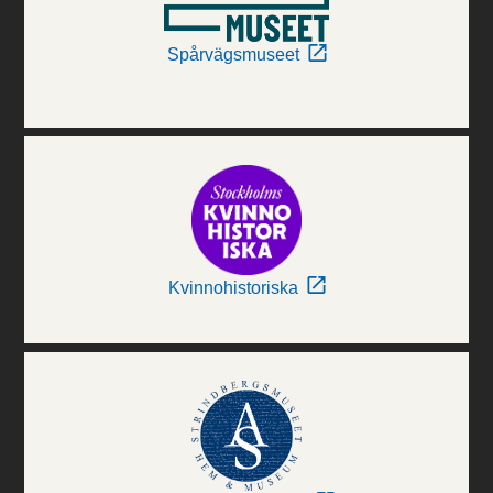
Spårvägsmuseet
Kvinnohistoriska