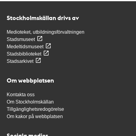
Kontakt
Stockholmskällan
Stockholmskällan drivs av
Medioteket, utbildningsförvaltningen
Stadsmuseet
Medeltidsmuseet
Stadsbiblioteket
Stadsarkivet
Om webbplatsen
Kontakta oss
Om Stockholmskällan
Tillgänglighetsredogörelse
Om kakor på webbplatsen
Sociala medier