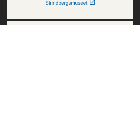
Strindbergsmuseet
Thielska Galleriet
Världskulturmuseerna