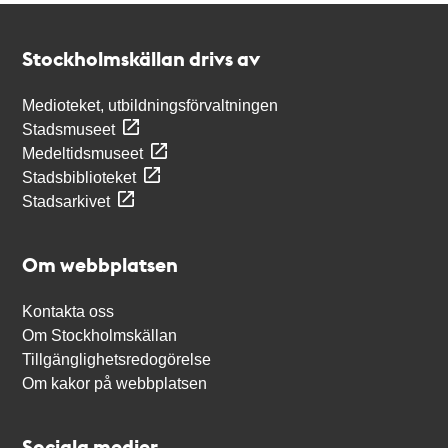
Kontakt
Stockholmskällan
Stockholmskällan drivs av
Medioteket, utbildningsförvaltningen
Stadsmuseet
Medeltidsmuseet
Stadsbiblioteket
Stadsarkivet
Om webbplatsen
Kontakta oss
Om Stockholmskällan
Tillgänglighetsredogörelse
Om kakor på webbplatsen
Sociala medier