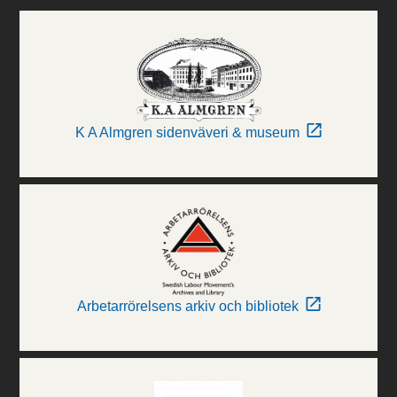
K A Almgren sidenväveri & museum
Arbetarrörelsens arkiv och bibliotek