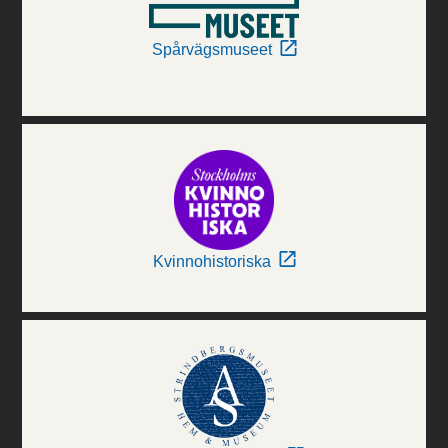
Spårvägsmuseet
Kvinnohistoriska