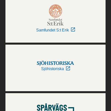
Samfundet S:t Erik
Sjöhistoriska