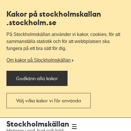
Kakor på stockholmskallan
.stockholm.se
På Stockholmskällan använder vi kakor, cookies, för att
sammanställa statistik och för att webbplatsen ska
fungera på ett bra sätt för dig.
Om kakor på Stockholmskällan
Godkänn alla kakor
Välj vilka kakor vi får använda
Till
Till
Stockholmskällan
navigationen
huvudinnehållet
Historia i ord, ljud och bild