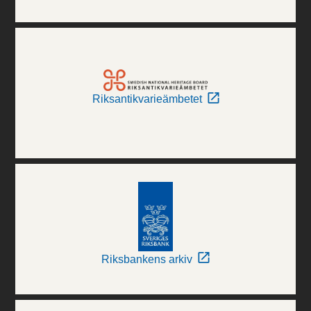
Riksantikvarieämbetet
Riksbankens arkiv