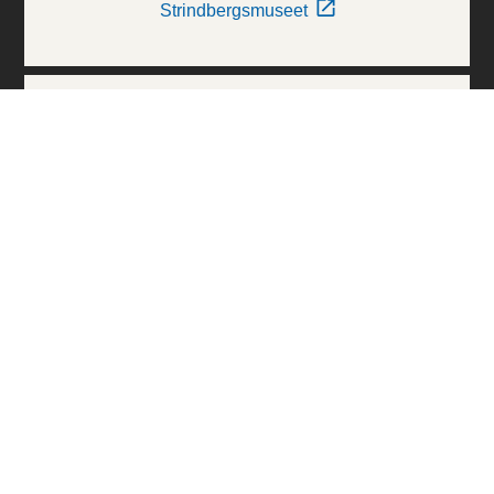
Strindbergsmuseet
Thielska Galleriet
Världskulturmuseerna