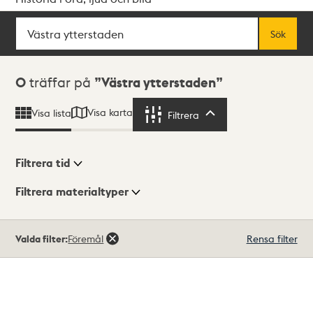
Sök
Fritextsök
Sök
Sökresultat
0
träffar på
Västra ytterstaden
Visa karta
Visa lista
Filtrera
Filtrera
Filtrera tid
Filtrera materialtyper
Visningsläge
Totalt
Valda filter:
Föremål
Rensa filter
0
träffar
Lista
Karta