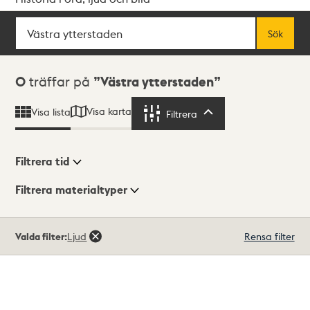
Sök
Fritextsök
Sök
Sökresultat
0
träffar på
Västra ytterstaden
Visa karta
Visa lista
Filtrera
Filtrera
Filtrera tid
Filtrera materialtyper
Visningsläge
Totalt
Valda filter:
Ljud
Rensa filter
0
träffar
Lista
Karta