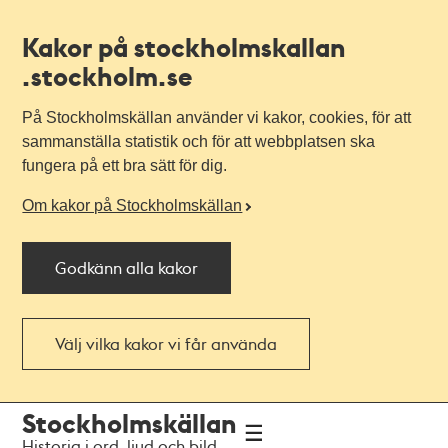
Kakor på stockholmskallan
.stockholm.se
På Stockholmskällan använder vi kakor, cookies, för att
sammanställa statistik och för att webbplatsen ska
fungera på ett bra sätt för dig.
Om kakor på Stockholmskällan
Godkänn alla kakor
Välj vilka kakor vi får använda
Till
Till
Stockholmskällan
navigationen
huvudinnehållet
Historia i ord, ljud och bild