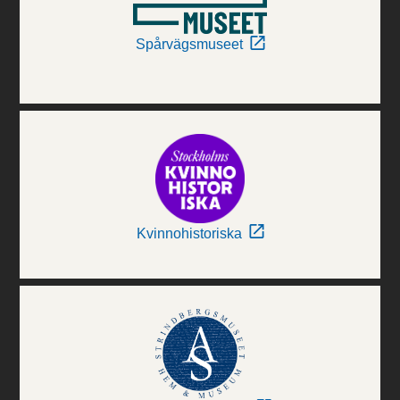
Spårvägsmuseet
Kvinnohistoriska