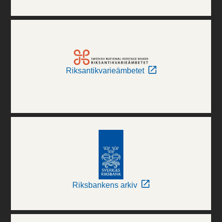
Riksantikvarieämbetet
Riksbankens arkiv