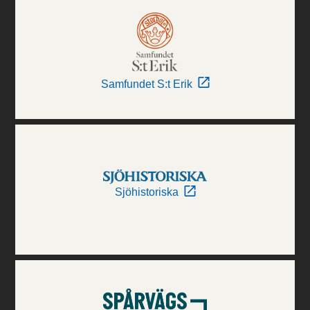
Samfundet S:t Erik
Sjöhistoriska