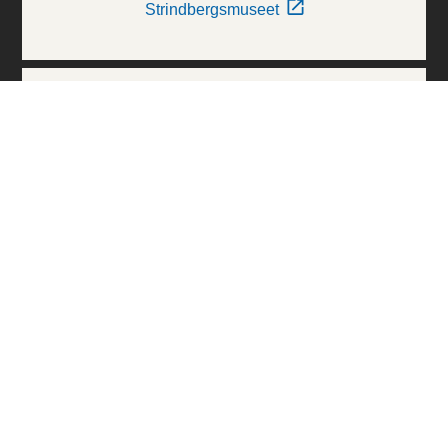
Strindbergsmuseet
Thielska Galleriet
Världskulturmuseerna