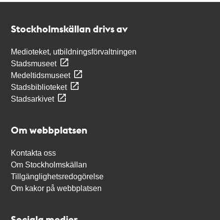
Kontakt
Stockholmskällan
Stockholmskällan drivs av
Medioteket, utbildningsförvaltningen
Stadsmuseet
Medeltidsmuseet
Stadsbiblioteket
Stadsarkivet
Om webbplatsen
Kontakta oss
Om Stockholmskällan
Tillgänglighetsredogörelse
Om kakor på webbplatsen
Sociala medier