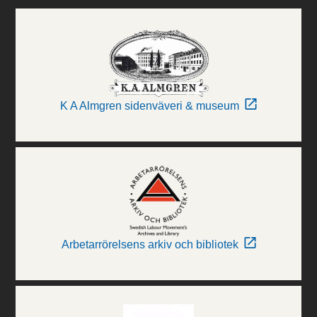
K A Almgren sidenväveri & museum
Arbetarrörelsens arkiv och bibliotek