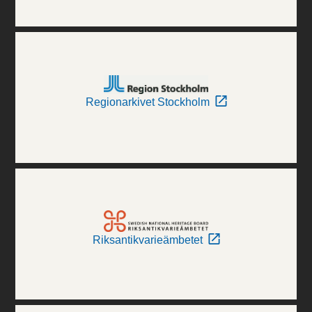
Regionarkivet Stockholm
Riksantikvarieämbetet