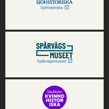
Sjöhistoriska
Spårvägsmuseet