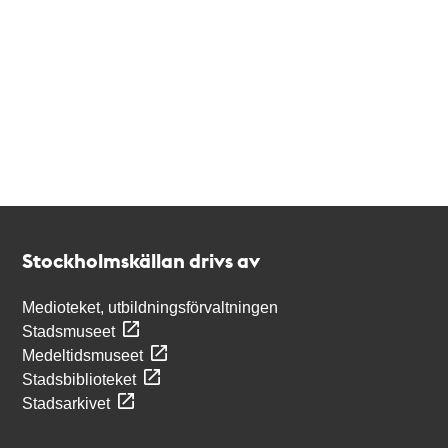
Kontakt
Stockholmskällan
Stockholmskällan drivs av
Medioteket, utbildningsförvaltningen
Stadsmuseet
Medeltidsmuseet
Stadsbiblioteket
Stadsarkivet