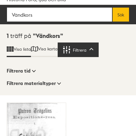
Sök
Fritextsök
Sök
Sökresultat
1
träff på
Vändkors
Visa karta
Visa lista
Filtrera
Filtrera
Filtrera tid
Filtrera materialtyper
Visningsläge
Totalt
1
träffar
Lista
Karta