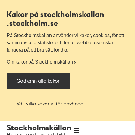
Kakor på stockholmskallan
.stockholm.se
På Stockholmskällan använder vi kakor, cookies, för att
sammanställa statistik och för att webbplatsen ska
fungera på ett bra sätt för dig.
Om kakor på Stockholmskällan
Godkänn alla kakor
Välj vilka kakor vi får använda
Till
Till
Stockholmskällan
navigationen
huvudinnehållet
Historia i ord, ljud och bild