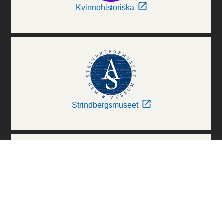
Kvinnohistoriska
Strindbergsmuseet
Thielska Galleriet