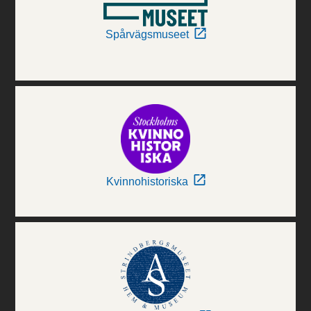
Spårvägsmuseet
Kvinnohistoriska