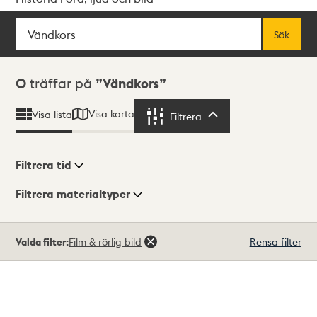
Sök
Fritextsök
Sök
Sökresultat
0
träffar på
Vändkors
Visa karta
Visa lista
Filtrera
Filtrera
Filtrera tid
Filtrera materialtyper
Visningsläge
Totalt
Valda filter:
Film & rörlig bild
Rensa filter
0
träffar
Lista
Karta