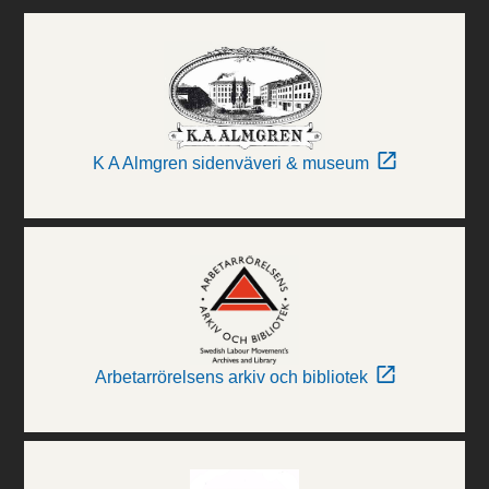
K A Almgren sidenväveri & museum
Arbetarrörelsens arkiv och bibliotek