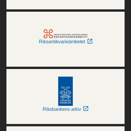
Riksantikvarieämbetet
Riksbankens arkiv