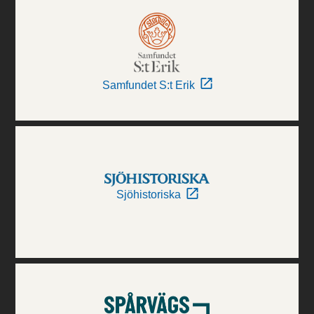
Samfundet S:t Erik
Sjöhistoriska