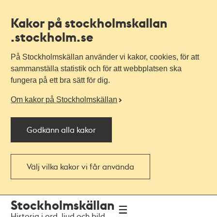
Kakor på stockholmskallan
.stockholm.se
På Stockholmskällan använder vi kakor, cookies, för att
sammanställa statistik och för att webbplatsen ska
fungera på ett bra sätt för dig.
Om kakor på Stockholmskällan
Godkänn alla kakor
Välj vilka kakor vi får använda
Till
Till
Stockholmskällan
navigationen
huvudinnehållet
Historia i ord, ljud och bild