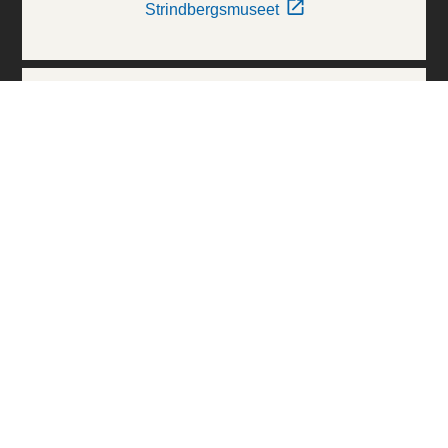
Strindbergsmuseet
Thielska Galleriet
Världskulturmuseerna