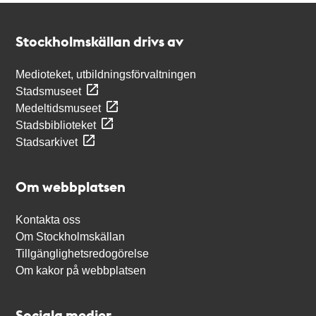
Kontakt
Stockholmskällan
Stockholmskällan drivs av
Medioteket, utbildningsförvaltningen
Stadsmuseet
Medeltidsmuseet
Stadsbiblioteket
Stadsarkivet
Om webbplatsen
Kontakta oss
Om Stockholmskällan
Tillgänglighetsredogörelse
Om kakor på webbplatsen
Sociala medier