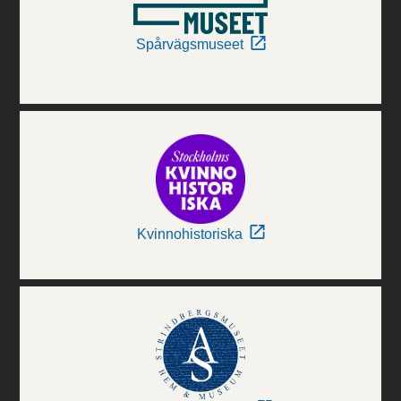
Spårvägsmuseet
Kvinnohistoriska