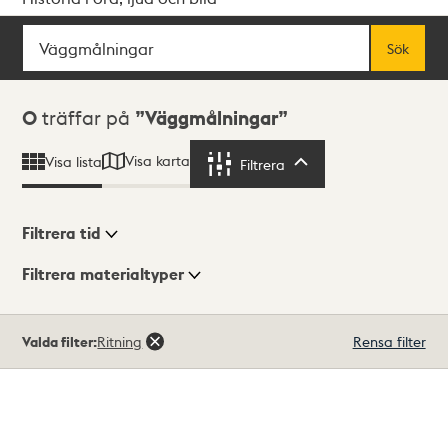
Sök
Fritextsök
Sök
Sökresultat
0
träffar på
Väggmålningar
Visa karta
Visa lista
Filtrera
Filtrera
Filtrera tid
Filtrera materialtyper
Visningsläge
Totalt
Valda filter:
Ritning
Rensa filter
0
träffar
Lista
Karta