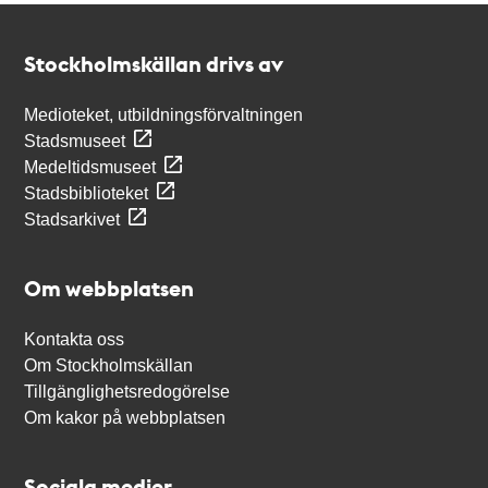
Kontakt
Stockholmskällan
Stockholmskällan drivs av
Medioteket, utbildningsförvaltningen
Stadsmuseet
Medeltidsmuseet
Stadsbiblioteket
Stadsarkivet
Om webbplatsen
Kontakta oss
Om Stockholmskällan
Tillgänglighetsredogörelse
Om kakor på webbplatsen
Sociala medier