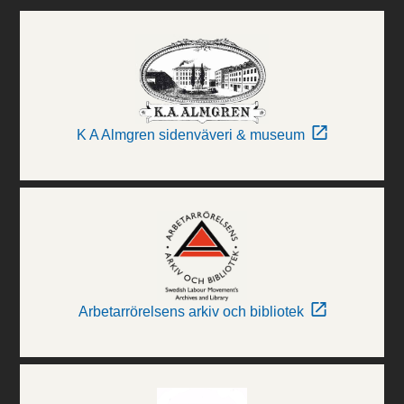
K A Almgren sidenväveri & museum
Arbetarrörelsens arkiv och bibliotek