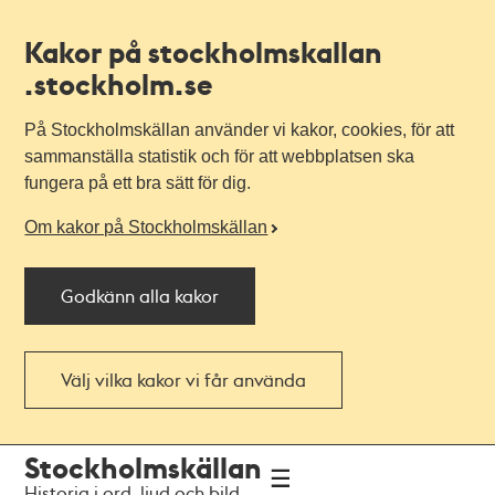
Kakor på stockholmskallan
.stockholm.se
På Stockholmskällan använder vi kakor, cookies, för att
sammanställa statistik och för att webbplatsen ska
fungera på ett bra sätt för dig.
Om kakor på Stockholmskällan
Godkänn alla kakor
Välj vilka kakor vi får använda
Till
Till
Stockholmskällan
navigationen
huvudinnehållet
Historia i ord, ljud och bild