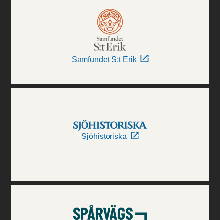
Samfundet S:t Erik
Sjöhistoriska