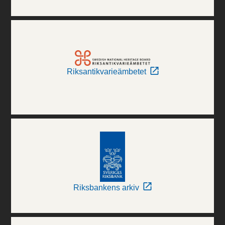
Riksantikvarieämbetet
Riksbankens arkiv