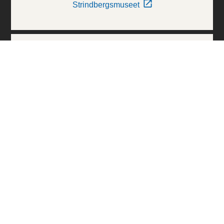
Strindbergsmuseet
Thielska Galleriet
Världskulturmuseerna