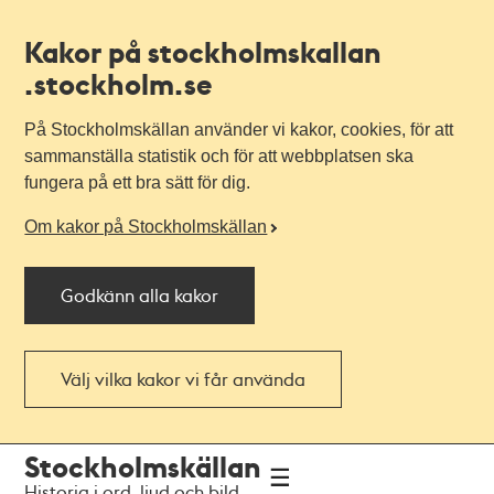
Kakor på stockholmskallan
.stockholm.se
På Stockholmskällan använder vi kakor, cookies, för att
sammanställa statistik och för att webbplatsen ska
fungera på ett bra sätt för dig.
Om kakor på Stockholmskällan
Godkänn alla kakor
Välj vilka kakor vi får använda
Till
Till
Stockholmskällan
navigationen
huvudinnehållet
Historia i ord, ljud och bild