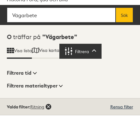
Sök
Fritextsök
Sök
Sökresultat
0
träffar på
Vägarbete
Visa karta
Visa lista
Filtrera
Filtrera
Filtrera tid
Filtrera materialtyper
Visningsläge
Totalt
Valda filter:
Ritning
Rensa filter
0
träffar
Lista
Karta