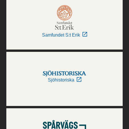
Samfundet S:t Erik
Sjöhistoriska