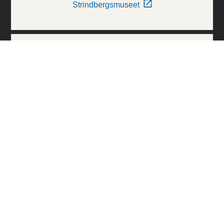
Strindbergsmuseet
Thielska Galleriet
Världskulturmuseerna