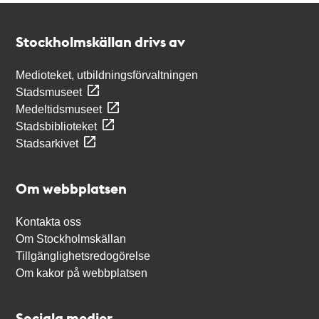
Kontakt
Stockholmskällan
Stockholmskällan drivs av
Medioteket, utbildningsförvaltningen
Stadsmuseet
Medeltidsmuseet
Stadsbiblioteket
Stadsarkivet
Om webbplatsen
Kontakta oss
Om Stockholmskällan
Tillgänglighetsredogörelse
Om kakor på webbplatsen
Sociala medier