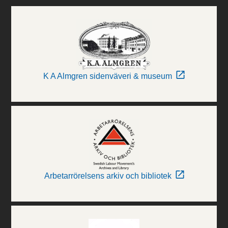
K A Almgren sidenväveri & museum
Arbetarrörelsens arkiv och bibliotek