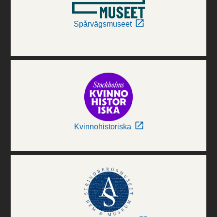
Spårvägsmuseet
Kvinnohistoriska