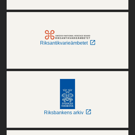
Riksantikvarieämbetet
Riksbankens arkiv