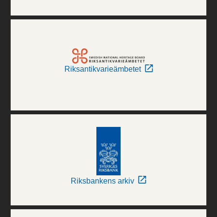
Riksantikvarieämbetet
Riksbankens arkiv