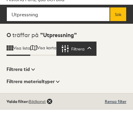
Sök
Fritextsök
Sök
Sökresultat
0
träffar på
Utpressning
Visa karta
Visa lista
Filtrera
Filtrera
Filtrera tid
Filtrera materialtyper
Visningsläge
Totalt
Valda filter:
Bildkonst
Rensa filter
0
träffar
Lista
Karta