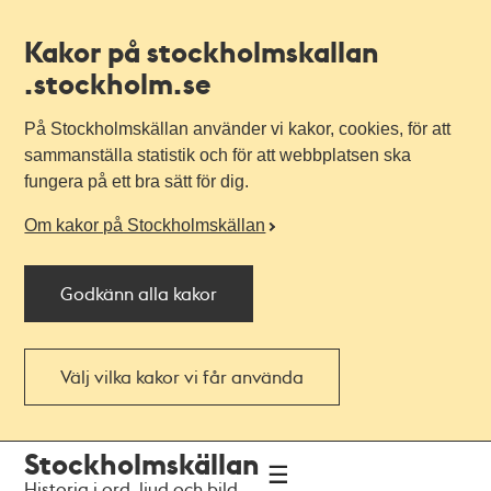
Kakor på stockholmskallan
.stockholm.se
På Stockholmskällan använder vi kakor, cookies, för att
sammanställa statistik och för att webbplatsen ska
fungera på ett bra sätt för dig.
Om kakor på Stockholmskällan
Godkänn alla kakor
Välj vilka kakor vi får använda
Till
Till
Stockholmskällan
navigationen
huvudinnehållet
Historia i ord, ljud och bild