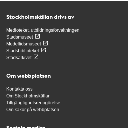
Kontakt
Stockholmskällan
Stockholmskällan drivs av
Medioteket, utbildningsförvaltningen
Stadsmuseet
Medeltidsmuseet
Stadsbiblioteket
Stadsarkivet
Om webbplatsen
Kontakta oss
Om Stockholmskällan
Tillgänglighetsredogörelse
Om kakor på webbplatsen
Sociala medier