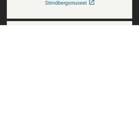
Strindbergsmuseet
Thielska Galleriet
Världskulturmuseerna