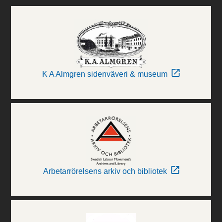
K A Almgren sidenväveri & museum
Arbetarrörelsens arkiv och bibliotek