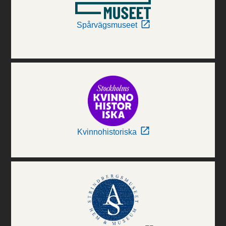
Spårvägsmuseet
Kvinnohistoriska