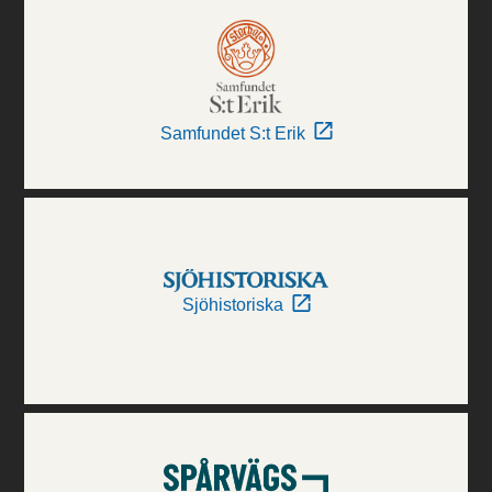
Samfundet S:t Erik
Sjöhistoriska