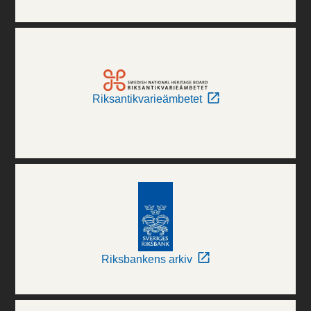
Riksantikvarieämbetet
Riksbankens arkiv