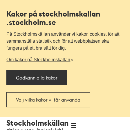
Kakor på stockholmskallan
.stockholm.se
På Stockholmskällan använder vi kakor, cookies, för att
sammanställa statistik och för att webbplatsen ska
fungera på ett bra sätt för dig.
Om kakor på Stockholmskällan
Godkänn alla kakor
Välj vilka kakor vi får använda
Till
Till
Stockholmskällan
navigationen
huvudinnehållet
Historia i ord, ljud och bild