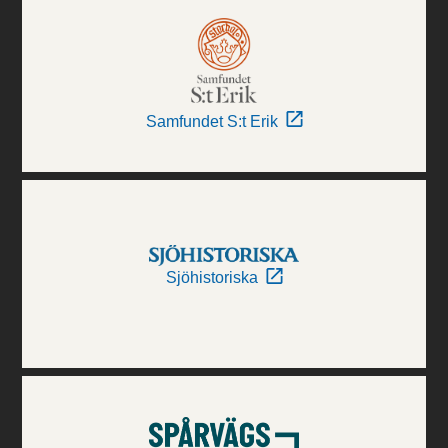
Samfundet S:t Erik
Sjöhistoriska