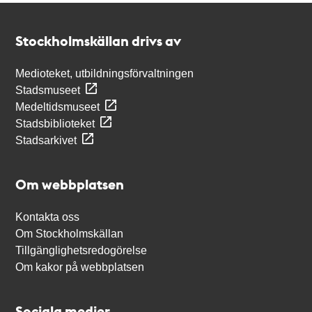
Kontakt
Stockholmskällan
Stockholmskällan drivs av
Medioteket, utbildningsförvaltningen
Stadsmuseet
Medeltidsmuseet
Stadsbiblioteket
Stadsarkivet
Om webbplatsen
Kontakta oss
Om Stockholmskällan
Tillgänglighetsredogörelse
Om kakor på webbplatsen
Sociala medier