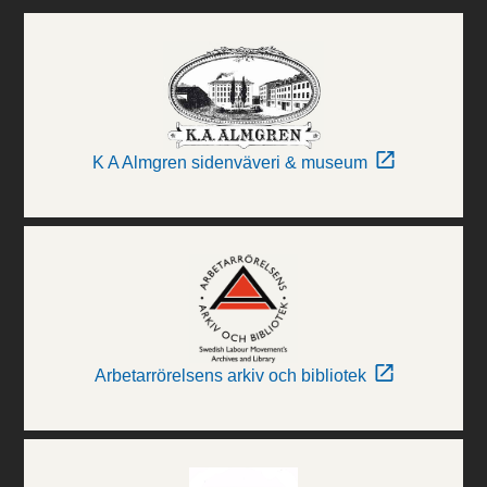
K A Almgren sidenväveri & museum
Arbetarrörelsens arkiv och bibliotek