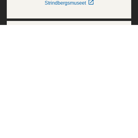
Strindbergsmuseet
Thielska Galleriet
Världskulturmuseerna