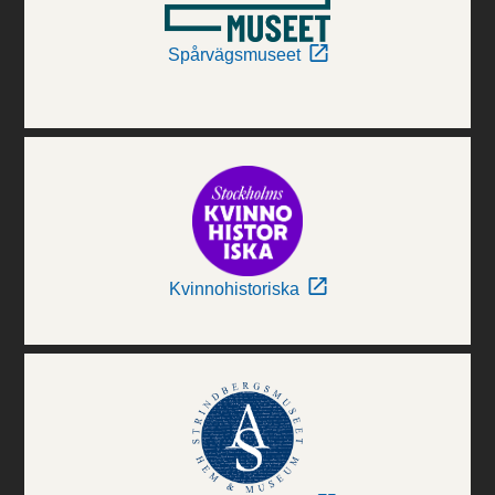
Spårvägsmuseet
Kvinnohistoriska