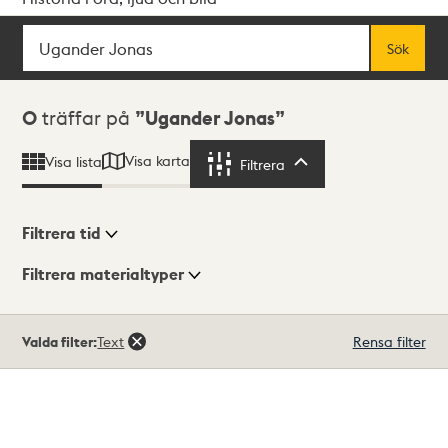
Sök
Fritextsök
Sök
Sökresultat
0
träffar på
Ugander Jonas
Visa karta
Visa lista
Filtrera
Filtrera
Filtrera tid
Filtrera materialtyper
Visningsläge
Totalt
Valda filter:
Text
Rensa filter
0
träffar
Lista
Karta