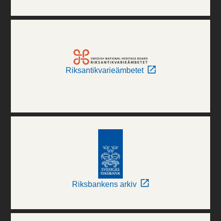
Riksantikvarieämbetet
Riksbankens arkiv