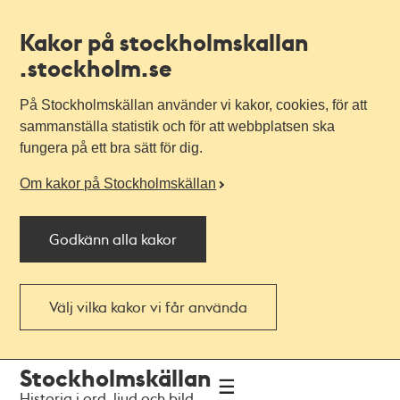
Kakor på stockholmskallan
.stockholm.se
På Stockholmskällan använder vi kakor, cookies, för att
sammanställa statistik och för att webbplatsen ska
fungera på ett bra sätt för dig.
Om kakor på Stockholmskällan
Godkänn alla kakor
Välj vilka kakor vi får använda
Till
Till
Stockholmskällan
navigationen
huvudinnehållet
Historia i ord, ljud och bild