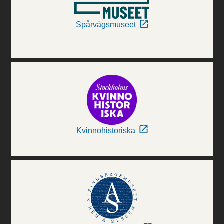
Spårvägsmuseet
Kvinnohistoriska