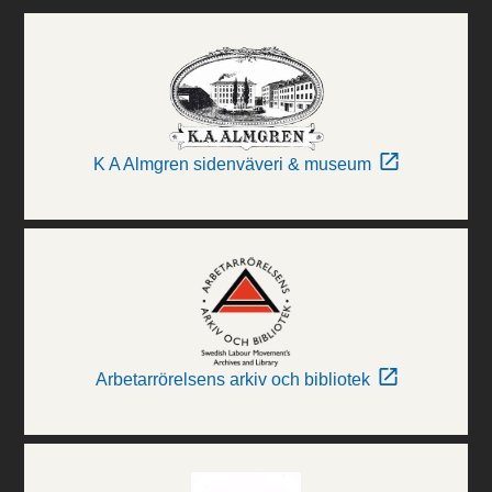
K A Almgren sidenväveri & museum
Arbetarrörelsens arkiv och bibliotek