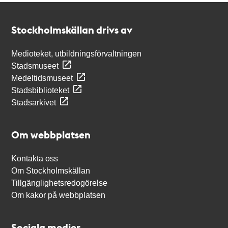
Kontakt
Stockholmskällan
Stockholmskällan drivs av
Medioteket, utbildningsförvaltningen
Stadsmuseet
Medeltidsmuseet
Stadsbiblioteket
Stadsarkivet
Om webbplatsen
Kontakta oss
Om Stockholmskällan
Tillgänglighetsredogörelse
Om kakor på webbplatsen
Sociala medier