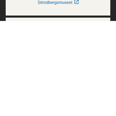
Strindbergsmuseet
Thielska Galleriet
Världskulturmuseerna