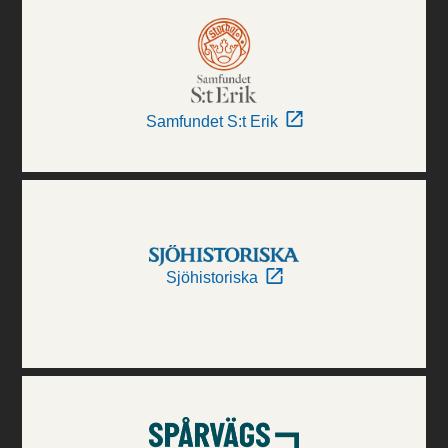
Samfundet S:t Erik
Sjöhistoriska