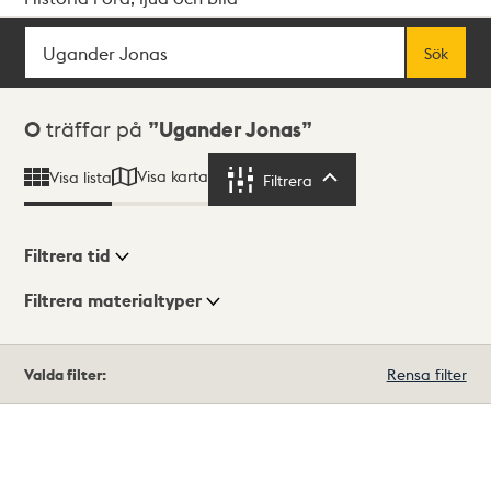
Sök
Fritextsök
Sök
Sökresultat
0
träffar på
Ugander Jonas
Visa karta
Visa lista
Filtrera
Filtrera
Filtrera tid
Filtrera materialtyper
Visningsläge
Totalt
Valda filter:
Rensa filter
0
träffar
Lista
Karta