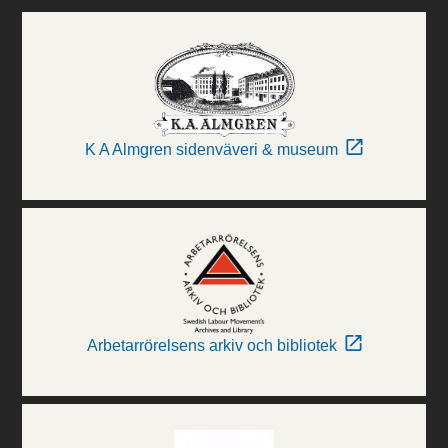
K A Almgren sidenväveri & museum
Arbetarrörelsens arkiv och bibliotek