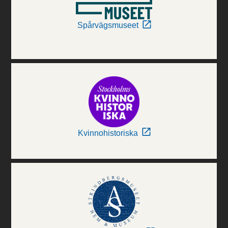
Spårvägsmuseet
Kvinnohistoriska