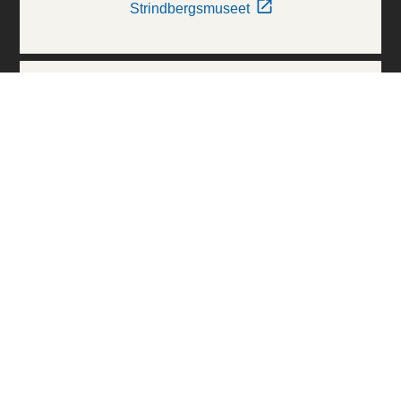
Strindbergsmuseet
Thielska Galleriet
Världskulturmuseerna