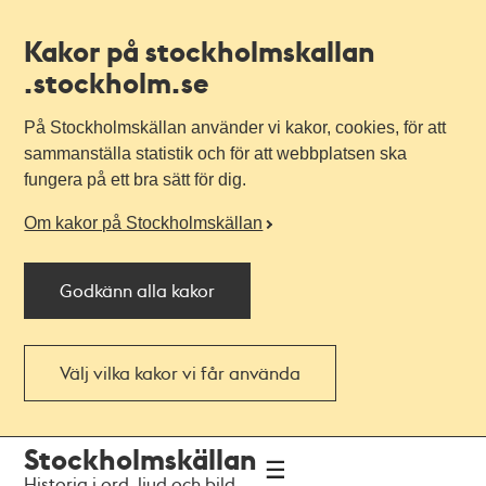
Kakor på stockholmskallan
.stockholm.se
På Stockholmskällan använder vi kakor, cookies, för att
sammanställa statistik och för att webbplatsen ska
fungera på ett bra sätt för dig.
Om kakor på Stockholmskällan
Godkänn alla kakor
Välj vilka kakor vi får använda
Till
Till
Stockholmskällan
navigationen
huvudinnehållet
Historia i ord, ljud och bild