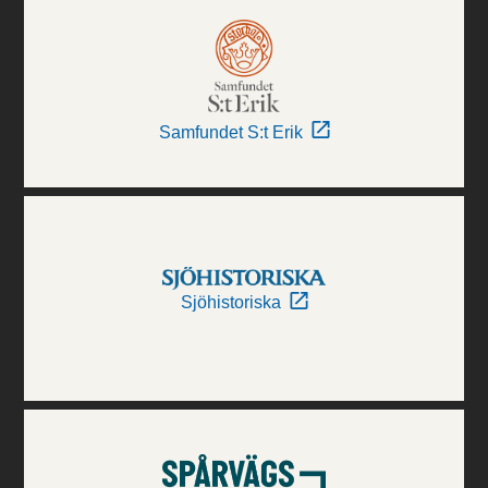
Samfundet S:t Erik
Sjöhistoriska