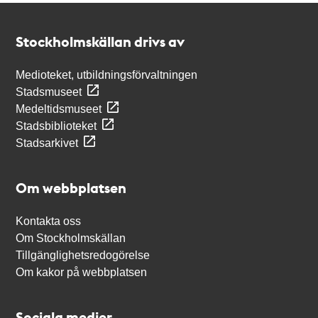
Kontakt
Stockholmskällan
Stockholmskällan drivs av
Medioteket, utbildningsförvaltningen
Stadsmuseet
Medeltidsmuseet
Stadsbiblioteket
Stadsarkivet
Om webbplatsen
Kontakta oss
Om Stockholmskällan
Tillgänglighetsredogörelse
Om kakor på webbplatsen
Sociala medier