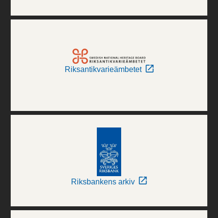
Riksantikvarieämbetet
Riksbankens arkiv