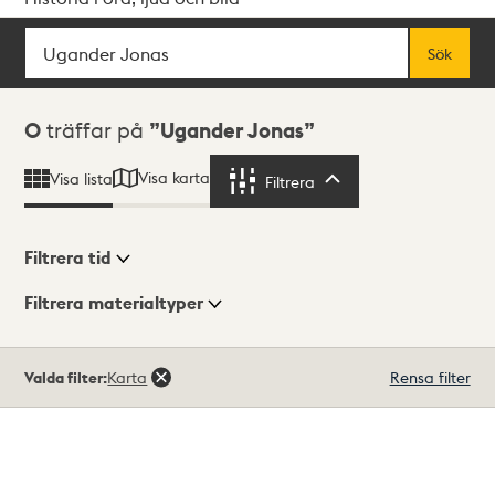
Sök
Fritextsök
Sök
Sökresultat
0
träffar på
Ugander Jonas
Visa karta
Visa lista
Filtrera
Filtrera
Filtrera tid
Filtrera materialtyper
Visningsläge
Totalt
Valda filter:
Karta
Rensa filter
0
träffar
Lista
Karta