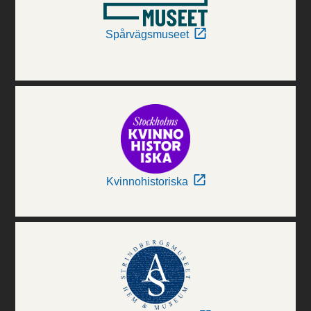
Spårvägsmuseet
Kvinnohistoriska