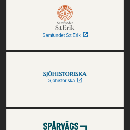
Samfundet S:t Erik
Sjöhistoriska