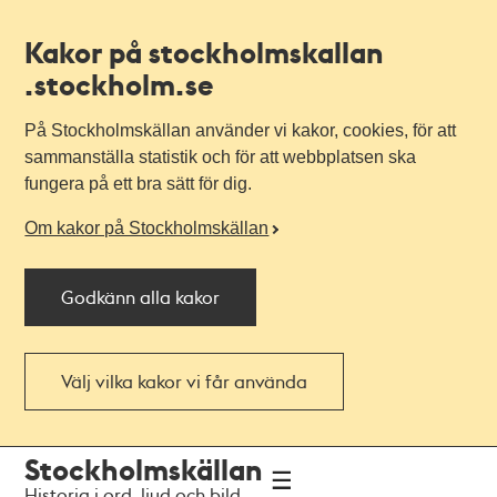
Kakor på stockholmskallan
.stockholm.se
På Stockholmskällan använder vi kakor, cookies, för att
sammanställa statistik och för att webbplatsen ska
fungera på ett bra sätt för dig.
Om kakor på Stockholmskällan
Godkänn alla kakor
Välj vilka kakor vi får använda
Till
Till
Stockholmskällan
navigationen
huvudinnehållet
Historia i ord, ljud och bild