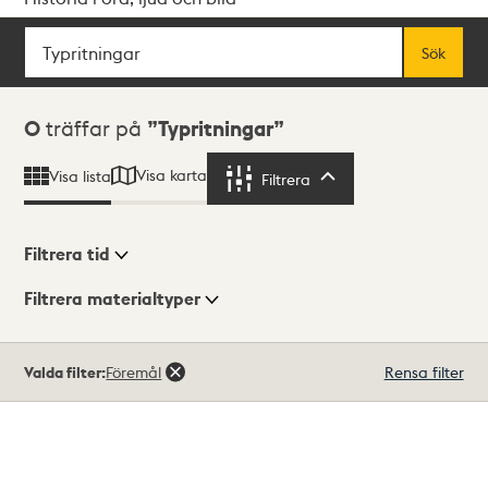
Sök
Fritextsök
Sök
Sökresultat
0
träffar på
Typritningar
Visa karta
Visa lista
Filtrera
Filtrera
Filtrera tid
Filtrera materialtyper
Visningsläge
Totalt
Valda filter:
Föremål
Rensa filter
0
träffar
Lista
Karta