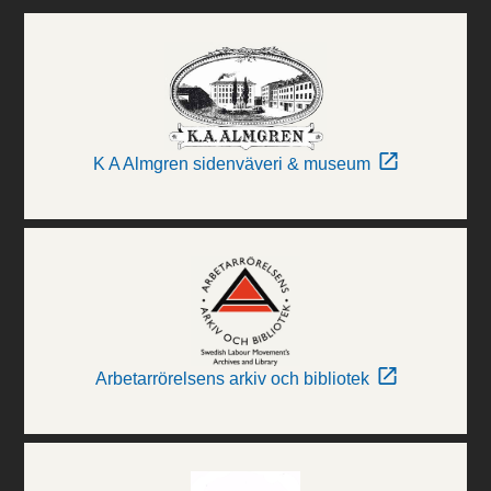
K A Almgren sidenväveri & museum
Arbetarrörelsens arkiv och bibliotek