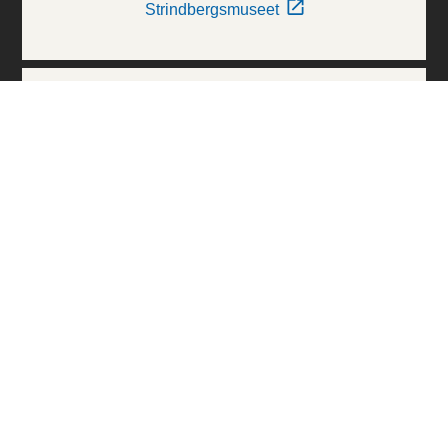
Strindbergsmuseet
Thielska Galleriet
Världskulturmuseerna