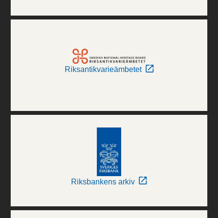
Riksantikvarieämbetet
Riksbankens arkiv