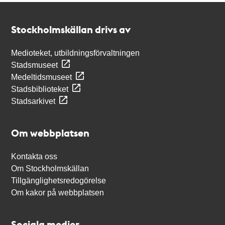
Kontakt
Stockholmskällan
Stockholmskällan drivs av
Medioteket, utbildningsförvaltningen
Stadsmuseet
Medeltidsmuseet
Stadsbiblioteket
Stadsarkivet
Om webbplatsen
Kontakta oss
Om Stockholmskällan
Tillgänglighetsredogörelse
Om kakor på webbplatsen
Sociala medier