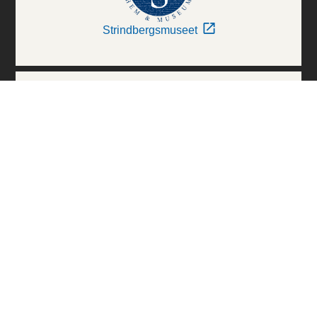
Strindbergsmuseet
Thielska Galleriet
Världskulturmuseerna