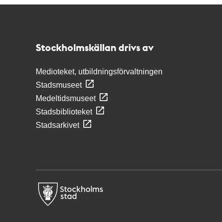
Kontakt
Stockholmskällan
Stockholmskällan drivs av
Medioteket, utbildningsförvaltningen
Stadsmuseet
Medeltidsmuseet
Stadsbiblioteket
Stadsarkivet