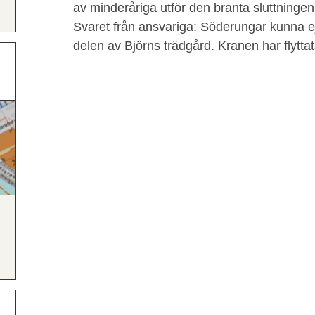
av minderåriga utför den branta sluttninge
Svaret från ansvariga: Söderungar kunna ej
delen av Björns trädgård. Kranen har flyttats