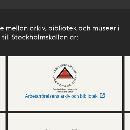
 mellan arkiv, bibliotek och museer i
till Stockholmskällan är:
Arbetarrörelsens arkiv och bibliotek