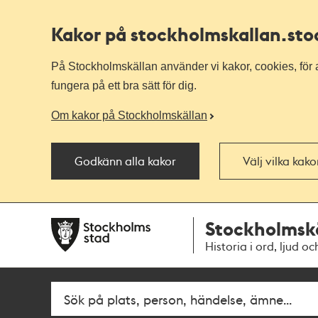
Kakor på stockholmskallan
.st
På Stockholmskällan använder vi kakor, cookies, för a
fungera på ett bra sätt för dig.
Om kakor på Stockholmskällan
Godkänn alla kakor
Välj vilka kak
Till
Till
Stockholmsk
navigationen
huvudinnehållet
Historia i ord, ljud oc
Fritextsök