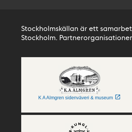
Stockholmskällan är ett samarbete
Stockholm. Partnerorganisationer 
K A Almgren sidenväveri & museum