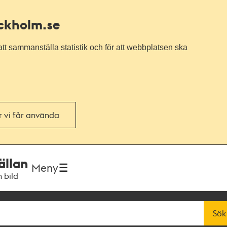
ockholm.se
tt sammanställa statistik och för att webbplatsen ska
or vi får använda
ällan
Meny
h bild
Sök