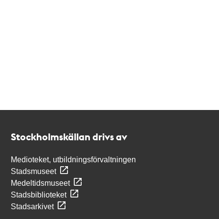
Kontakt
Stockholmskällan
Stockholmskällan drivs av
Medioteket, utbildningsförvaltningen
Stadsmuseet
Medeltidsmuseet
Stadsbiblioteket
Stadsarkivet