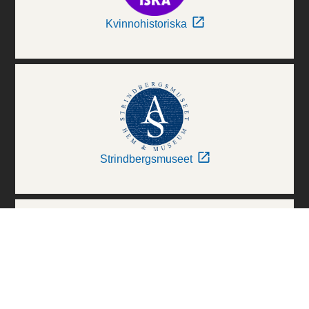
Kvinnohistoriska
Strindbergsmuseet
Thielska Galleriet