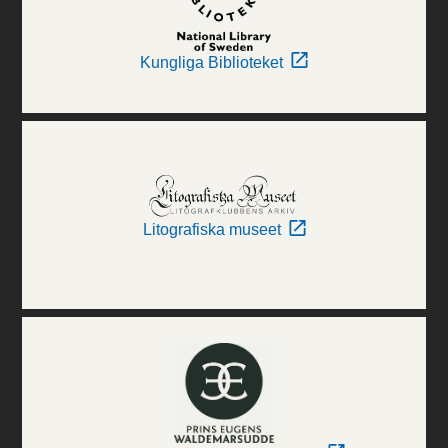
Kungliga Biblioteket
Litografiska museet