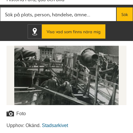
Fritextsök
Sök
Visa vad som finns nära mig
Foto
Upphov: Okänd.
Stadsarkivet