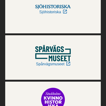
Sjöhistoriska
Spårvägsmuseet