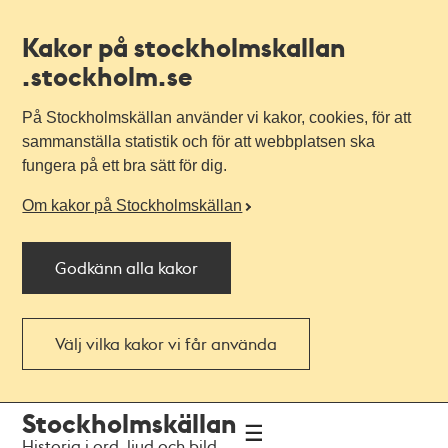
Kakor på stockholmskallan
.stockholm.se
På Stockholmskällan använder vi kakor, cookies, för att
sammanställa statistik och för att webbplatsen ska
fungera på ett bra sätt för dig.
Om kakor på Stockholmskällan
Godkänn alla kakor
Välj vilka kakor vi får använda
Till
Till
Stockholmskällan
navigationen
huvudinnehållet
Historia i ord, ljud och bild