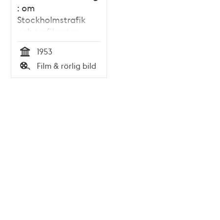
: om
Stockholmstrafik
och trafikanter
1953
Tid
Film & rörlig bild
Typ