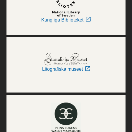
Kungliga Biblioteket
Litografiska museet