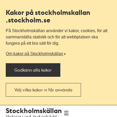
Kakor på stockholmskallan
.stockholm.se
På Stockholmskällan använder vi kakor, cookies, för att
sammanställa statistik och för att webbplatsen ska
fungera på ett bra sätt för dig.
Om kakor på Stockholmskällan
Godkänn alla kakor
Välj vilka kakor vi får använda
Till
Till
Stockholmskällan
navigationen
huvudinnehållet
Historia i ord, ljud och bild