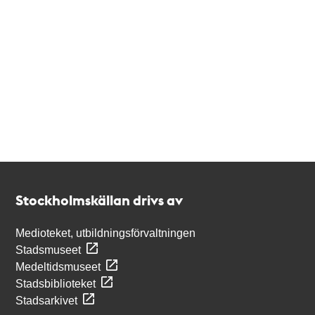
Kontakt
Stockholmskällan
Stockholmskällan drivs av
Medioteket, utbildningsförvaltningen
Stadsmuseet
Medeltidsmuseet
Stadsbiblioteket
Stadsarkivet