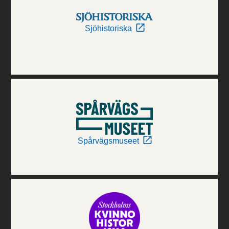
Sjöhistoriska
Spårvägsmuseet