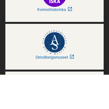
Kvinnohistoriska
Strindbergsmuseet
Thielska Galleriet