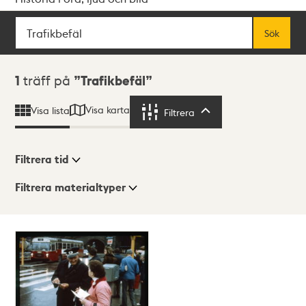
Sök
Fritextsök
Sök
Sökresultat
1
träff på
Trafikbefäl
Visa karta
Visa lista
Filtrera
Filtrera
Filtrera tid
Filtrera materialtyper
Visningsläge
Totalt
1
träffar
Lista
Karta