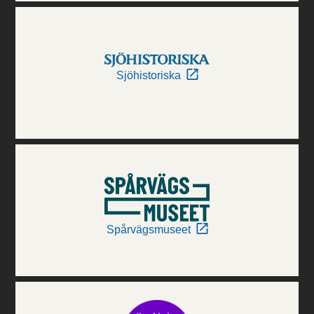
Sjöhistoriska
Spårvägsmuseet