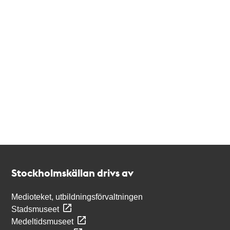
Kontakt
Stockholmskällan
Stockholmskällan drivs av
Medioteket, utbildningsförvaltningen
Stadsmuseet
Medeltidsmuseet