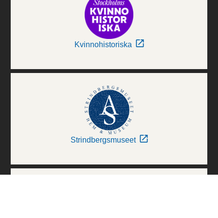
Kvinnohistoriska
Strindbergsmuseet