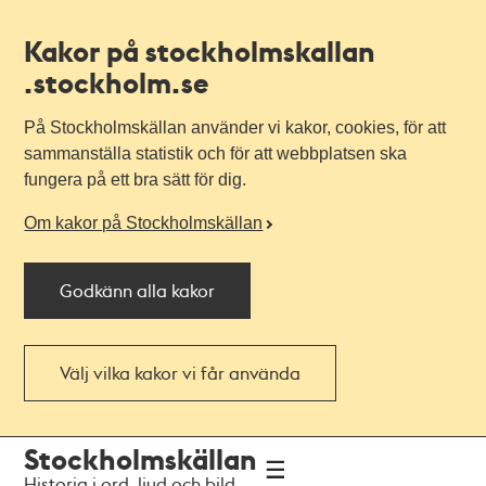
Kakor på stockholmskallan
.stockholm.se
På Stockholmskällan använder vi kakor, cookies, för att
sammanställa statistik och för att webbplatsen ska
fungera på ett bra sätt för dig.
Om kakor på Stockholmskällan
Godkänn alla kakor
Välj vilka kakor vi får använda
Till
Till
Stockholmskällan
navigationen
huvudinnehållet
Historia i ord, ljud och bild