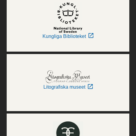
Kungliga Biblioteket
Litografiska museet