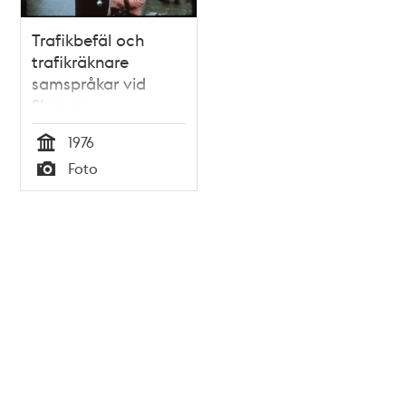
Trafikbefäl och
trafikräknare
samspråkar vid
Slussen
1976
Tid
Foto
Typ