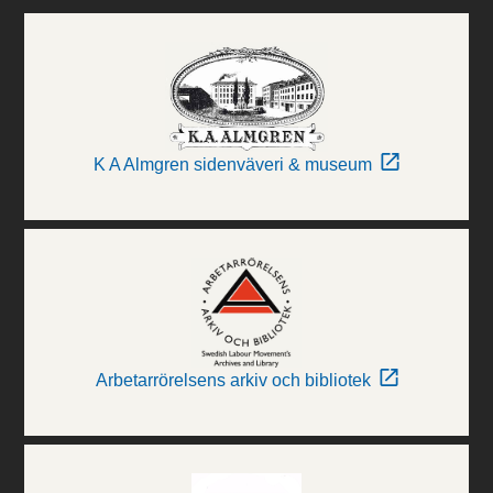
K A Almgren sidenväveri & museum
Arbetarrörelsens arkiv och bibliotek