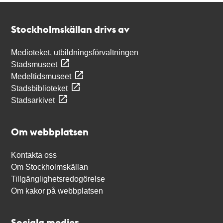
Kontakt
Stockholmskällan
Stockholmskällan drivs av
Medioteket, utbildningsförvaltningen
Stadsmuseet
Medeltidsmuseet
Stadsbiblioteket
Stadsarkivet
Om webbplatsen
Kontakta oss
Om Stockholmskällan
Tillgänglighetsredogörelse
Om kakor på webbplatsen
Sociala medier