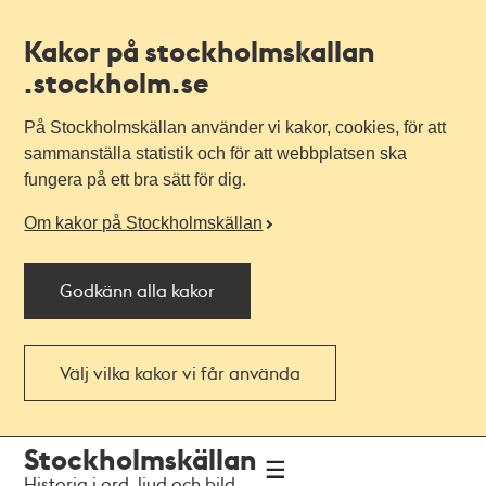
Kakor på stockholmskallan
.stockholm.se
På Stockholmskällan använder vi kakor, cookies, för att
sammanställa statistik och för att webbplatsen ska
fungera på ett bra sätt för dig.
Om kakor på Stockholmskällan
Godkänn alla kakor
Välj vilka kakor vi får använda
Till
Till
Stockholmskällan
navigationen
huvudinnehållet
Historia i ord, ljud och bild