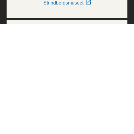
Strindbergsmuseet
Thielska Galleriet
Världskulturmuseerna