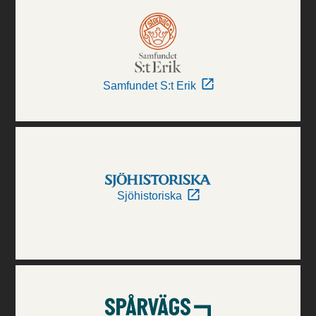
Samfundet S:t Erik
Sjöhistoriska