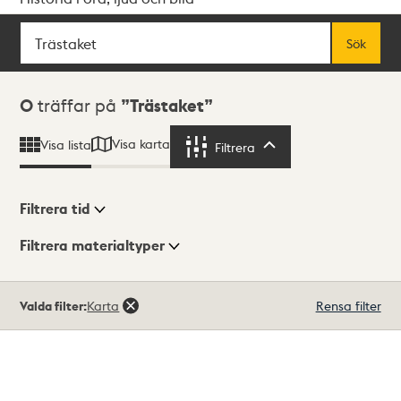
Sök
Fritextsök
Sök
Sökresultat
0
träffar på
Trästaket
Visa karta
Visa lista
Filtrera
Filtrera
Filtrera tid
Filtrera materialtyper
Visningsläge
Totalt
Valda filter:
Karta
Rensa filter
0
träffar
Lista
Karta