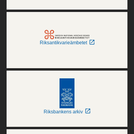
Riksantikvarieämbetet
Riksbankens arkiv