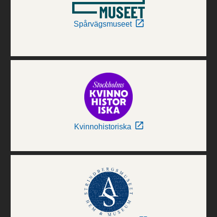
Spårvägsmuseet
Kvinnohistoriska