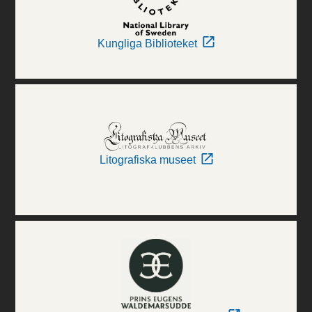
Kungliga Biblioteket
Litografiska museet