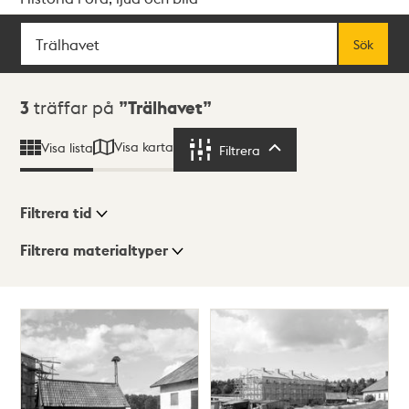
Sök
Fritextsök
Sök
Sökresultat
3
träffar på
Trälhavet
Visa karta
Visa lista
Filtrera
Filtrera
Filtrera tid
Filtrera materialtyper
Visningsläge
Totalt
3
träffar
Lista
Karta