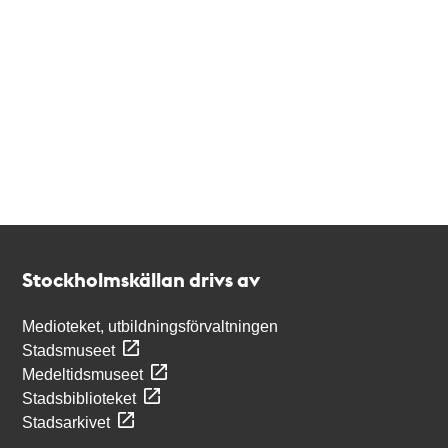
Kontakt
Stockholmskällan
Stockholmskällan drivs av
Medioteket, utbildningsförvaltningen
Stadsmuseet
Medeltidsmuseet
Stadsbiblioteket
Stadsarkivet