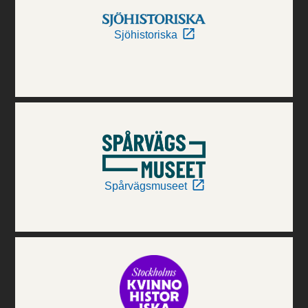
Sjöhistoriska
Spårvägsmuseet