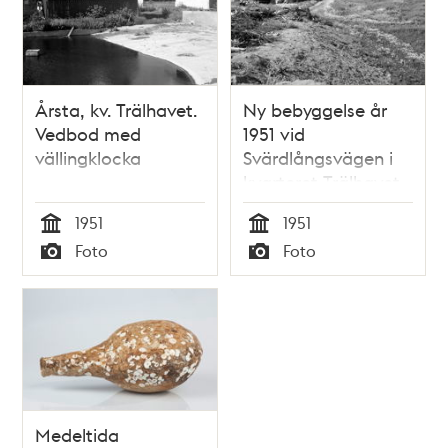
Årsta, kv. Trälhavet.
Ny bebyggelse år
Vedbod med
1951 vid
vällingklocka
Svärdlångsvägen i
kvarteret Trälhavet.
1951
1951
Tid
Tid
Foto
Foto
Typ
Typ
Medeltida