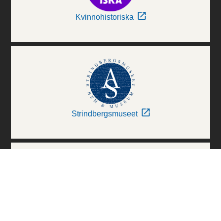
Kvinnohistoriska
Strindbergsmuseet
Thielska Galleriet