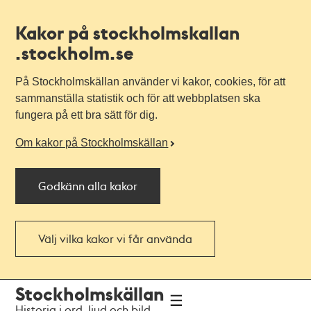
Kakor på stockholmskallan
.stockholm.se
På Stockholmskällan använder vi kakor, cookies, för att
sammanställa statistik och för att webbplatsen ska
fungera på ett bra sätt för dig.
Om kakor på Stockholmskällan
Godkänn alla kakor
Välj vilka kakor vi får använda
Till
Till
Stockholmskällan
navigationen
huvudinnehållet
Historia i ord, ljud och bild