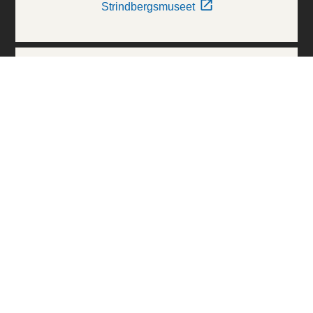
Strindbergsmuseet
Thielska Galleriet
Världskulturmuseerna