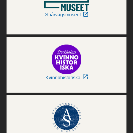
Spårvägsmuseet
Kvinnohistoriska