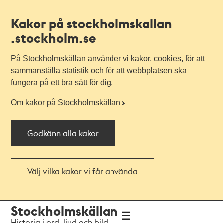
Kakor på stockholmskallan
.stockholm.se
På Stockholmskällan använder vi kakor, cookies, för att
sammanställa statistik och för att webbplatsen ska
fungera på ett bra sätt för dig.
Om kakor på Stockholmskällan
Godkänn alla kakor
Välj vilka kakor vi får använda
Till
Till
Stockholmskällan
navigationen
huvudinnehållet
Historia i ord, ljud och bild