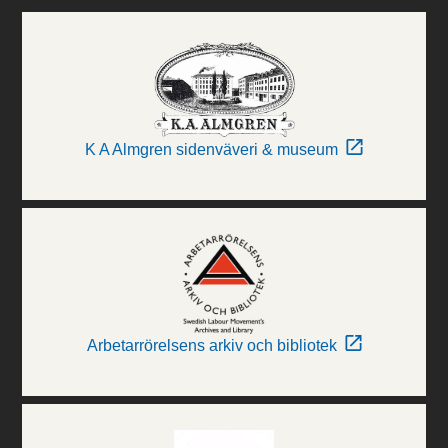
K A Almgren sidenväveri & museum
Arbetarrörelsens arkiv och bibliotek