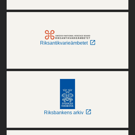
Riksantikvarieämbetet
Riksbankens arkiv