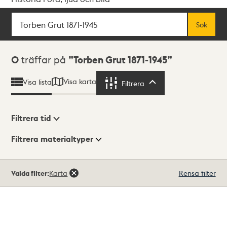
Sök
Fritextsök
Sök
Sökresultat
0
träffar på
Torben Grut 1871-1945
Visa karta
Visa lista
Filtrera
Filtrera
Filtrera tid
Filtrera materialtyper
Visningsläge
Totalt
Valda filter:
Karta
Rensa filter
0
träffar
Lista
Karta