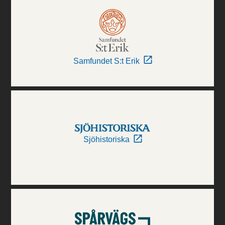
Samfundet S:t Erik
Sjöhistoriska