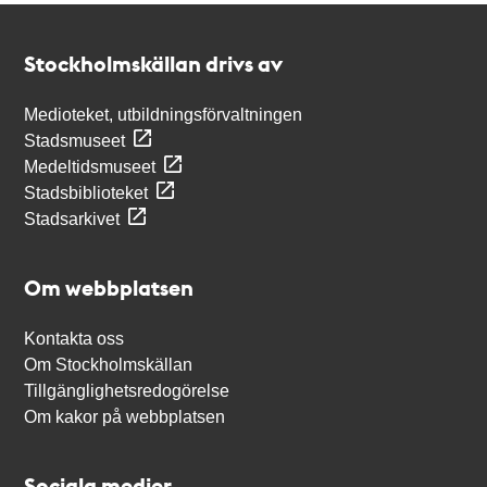
Kontakt
Stockholmskällan
Stockholmskällan drivs av
Medioteket, utbildningsförvaltningen
Stadsmuseet
Medeltidsmuseet
Stadsbiblioteket
Stadsarkivet
Om webbplatsen
Kontakta oss
Om Stockholmskällan
Tillgänglighetsredogörelse
Om kakor på webbplatsen
Sociala medier