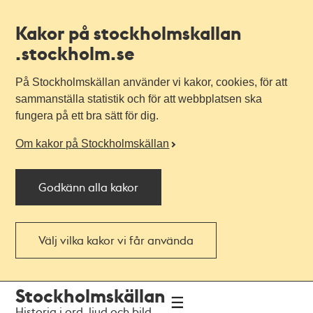
Kakor på stockholmskallan
.stockholm.se
På Stockholmskällan använder vi kakor, cookies, för att
sammanställa statistik och för att webbplatsen ska
fungera på ett bra sätt för dig.
Om kakor på Stockholmskällan
Godkänn alla kakor
Välj vilka kakor vi får använda
Till
Till
Stockholmskällan
navigationen
huvudinnehållet
Historia i ord, ljud och bild