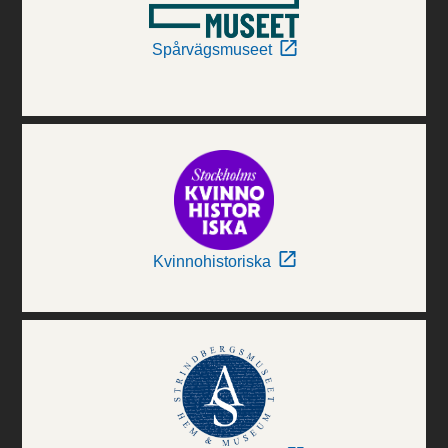
Spårvägsmuseet
Kvinnohistoriska