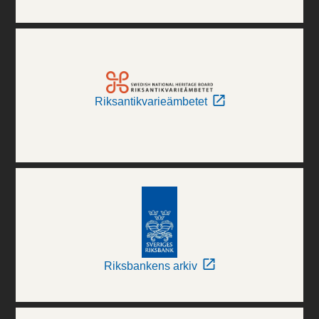
Riksantikvarieämbetet
Riksbankens arkiv