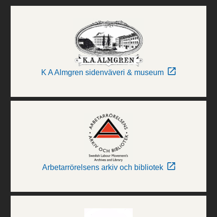
K A Almgren sidenväveri & museum
Arbetarrörelsens arkiv och bibliotek