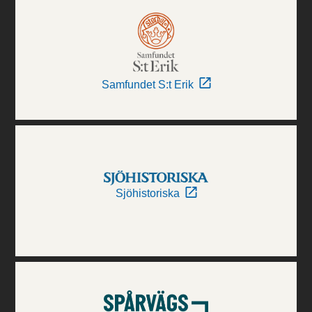
Samfundet S:t Erik
Sjöhistoriska