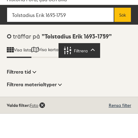
Sök
Fritextsök
Sök
Sökresultat
0
träffar på
Tolstadius Erik 1693-1759
Visa karta
Visa lista
Filtrera
Filtrera
Filtrera tid
Filtrera materialtyper
Visningsläge
Totalt
Valda filter:
Foto
Rensa filter
0
träffar
Lista
Karta