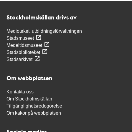
Kontakt
Stockholmskällan
Stockholmskällan drivs av
Medioteket, utbildningsförvaltningen
Stadsmuseet
Medeltidsmuseet
Stadsbiblioteket
Stadsarkivet
Om webbplatsen
Kontakta oss
Om Stockholmskällan
Tillgänglighetsredogörelse
Om kakor på webbplatsen
Sociala medier