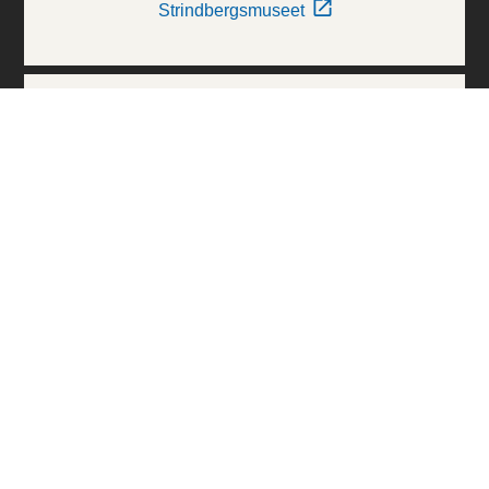
Strindbergsmuseet
Thielska Galleriet
Världskulturmuseerna