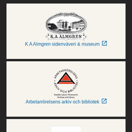
K A Almgren sidenväveri & museum
Arbetarrörelsens arkiv och bibliotek