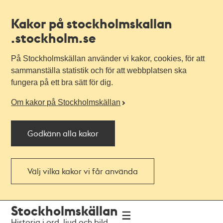
Kakor på stockholmskallan
.stockholm.se
På Stockholmskällan använder vi kakor, cookies, för att
sammanställa statistik och för att webbplatsen ska
fungera på ett bra sätt för dig.
Om kakor på Stockholmskällan
Godkänn alla kakor
Välj vilka kakor vi får använda
Till
Till
Stockholmskällan
navigationen
huvudinnehållet
Historia i ord, ljud och bild