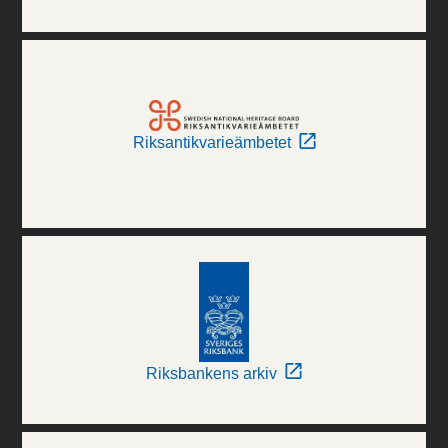
Riksantikvarieämbetet
Riksbankens arkiv