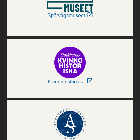
Spårvägsmuseet
Kvinnohistoriska