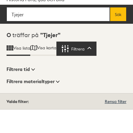
Sök
Fritextsök
Sök
Sökresultat
0
träffar på
Tjejer
Visa karta
Visa lista
Filtrera
Filtrera
Filtrera tid
Filtrera materialtyper
Visningsläge
Totalt
Valda filter:
Rensa filter
0
träffar
Lista
Karta