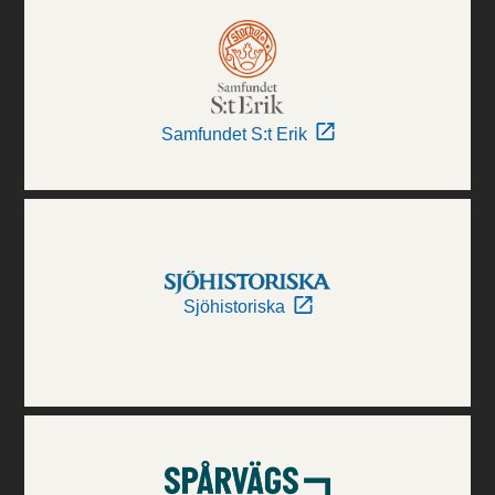
Samfundet S:t Erik
Sjöhistoriska