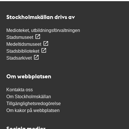
Kontakt
Stockholmskällan
Stockholmskällan drivs av
Medioteket, utbildningsförvaltningen
Stadsmuseet
Medeltidsmuseet
Stadsbiblioteket
Stadsarkivet
Om webbplatsen
Kontakta oss
Om Stockholmskällan
Tillgänglighetsredogörelse
Om kakor på webbplatsen
Sociala medier