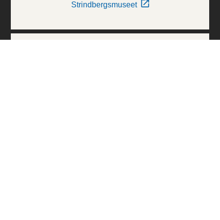
Strindbergsmuseet
Thielska Galleriet
Världskulturmuseerna