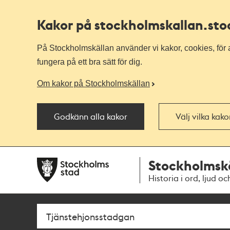
Kakor på stockholmskallan
.st
På Stockholmskällan använder vi kakor, cookies, för a
fungera på ett bra sätt för dig.
Om kakor på Stockholmskällan
Godkänn alla kakor
Välj vilka kak
Till
Till
Stockholmsk
navigationen
huvudinnehållet
Historia i ord, ljud oc
Sök
Fritextsök