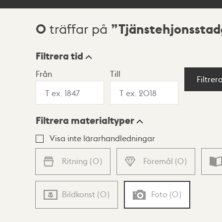
0
Tjänstehjonssta
träffar på
Sökresultat
Filtrera tid
Från
Till
Visningsläge
Filtrer
Filtrera materialtyper
Lista
Karta
Visa inte lärarhandledningar
Ritning
(
0
)
Föremål
(
0
)
Bildkonst
(
0
)
Foto
(
0
)