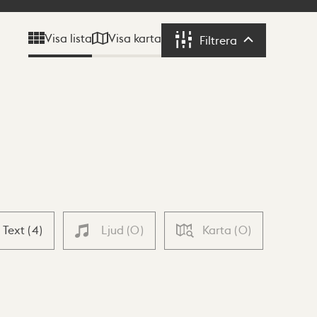
Visa karta
Visa lista
Filtrera
Filtrera
Text
(
4
)
Ljud
(
0
)
Karta
(
0
)