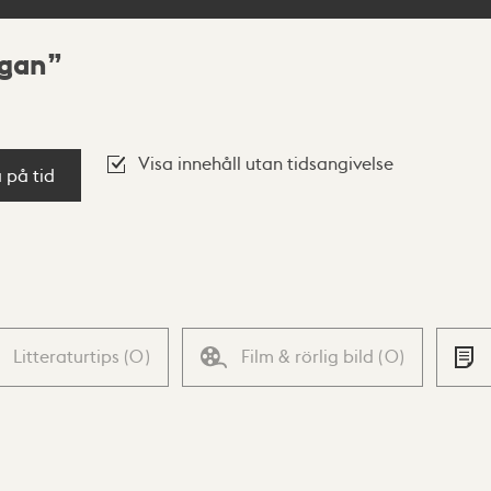
dgan
Visa innehåll utan tidsangivelse
a på tid
Litteraturtips
(
0
)
Film & rörlig bild
(
0
)