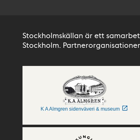
Stockholmskällan är ett samarbete
Stockholm. Partnerorganisationer 
K A Almgren sidenväveri & museum