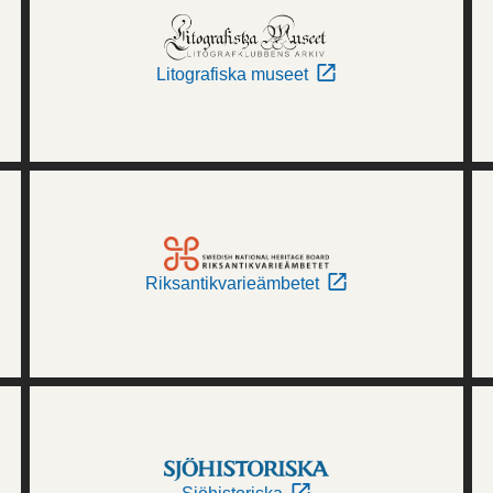
Litografiska museet
Riksantikvarieämbetet