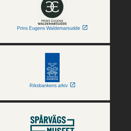
Prins Eugens Waldemarsudde
Riksbankens arkiv