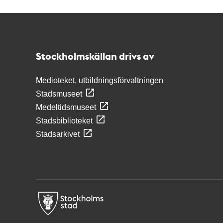
Kontakt
Stockholmskällan
Stockholmskällan drivs av
Medioteket, utbildningsförvaltningen
Stadsmuseet
Medeltidsmuseet
Stadsbiblioteket
Stadsarkivet