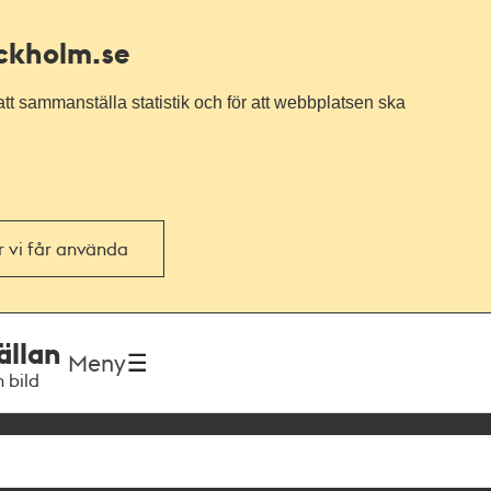
ockholm.se
tt sammanställa statistik och för att webbplatsen ska
or vi får använda
ällan
Meny
h bild