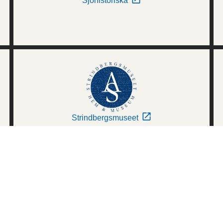
Sjöhistoriska
Strindbergsmuseet