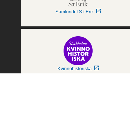
Samfundet S:t Erik
Kvinnohistoriska
Världskulturmuseerna