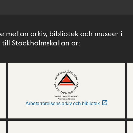
 mellan arkiv, bibliotek och museer i
till Stockholmskällan är:
Arbetarrörelsens arkiv och bibliotek