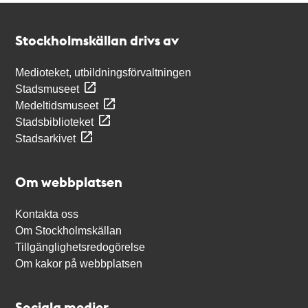
Kontakt
Stockholmskällan
Stockholmskällan drivs av
Medioteket, utbildningsförvaltningen
Stadsmuseet
Medeltidsmuseet
Stadsbiblioteket
Stadsarkivet
Om webbplatsen
Kontakta oss
Om Stockholmskällan
Tillgänglighetsredogörelse
Om kakor på webbplatsen
Sociala medier