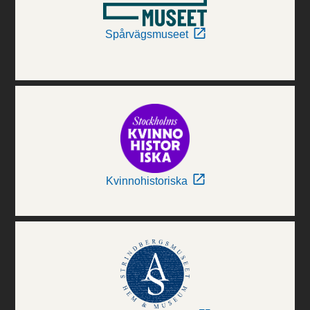
Spårvägsmuseet
Kvinnohistoriska