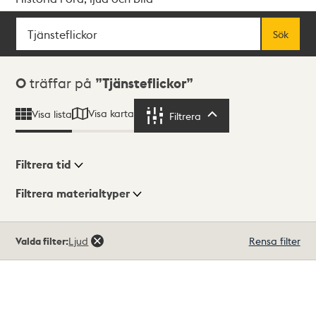
Sök
Fritextsök
Sök
Sökresultat
0
träffar på
Tjänsteflickor
Visa karta
Visa lista
Filtrera
Filtrera
Filtrera tid
Filtrera materialtyper
Visningsläge
Totalt
Valda filter:
Ljud
Rensa filter
0
träffar
Lista
Karta