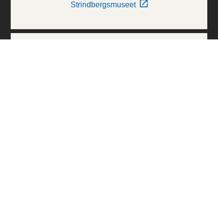
Strindbergsmuseet
Thielska Galleriet
Världskulturmuseerna