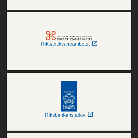
Riksantikvarieämbetet
Riksbankens arkiv