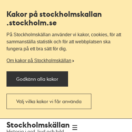
Kakor på stockholmskallan
.stockholm.se
På Stockholmskällan använder vi kakor, cookies, för att
sammanställa statistik och för att webbplatsen ska
fungera på ett bra sätt för dig.
Om kakor på Stockholmskällan
Godkänn alla kakor
Välj vilka kakor vi får använda
Till
Till
Stockholmskällan
navigationen
huvudinnehållet
Historia i ord, ljud och bild