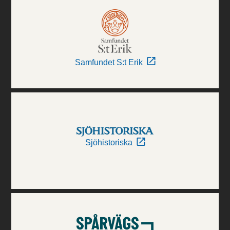
Samfundet S:t Erik
Sjöhistoriska