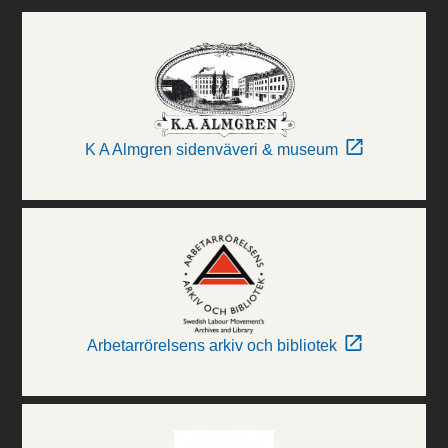
K A Almgren sidenväveri & museum
Arbetarrörelsens arkiv och bibliotek