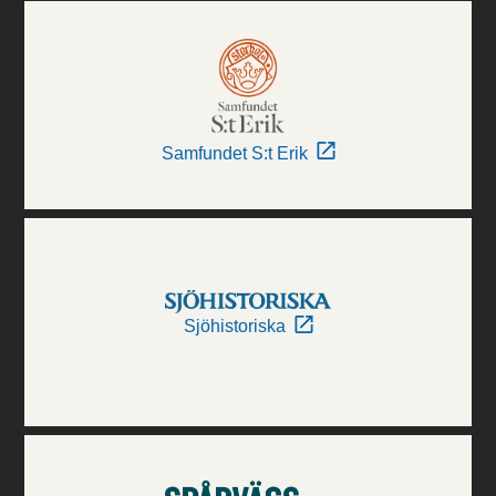
Samfundet S:t Erik
Sjöhistoriska