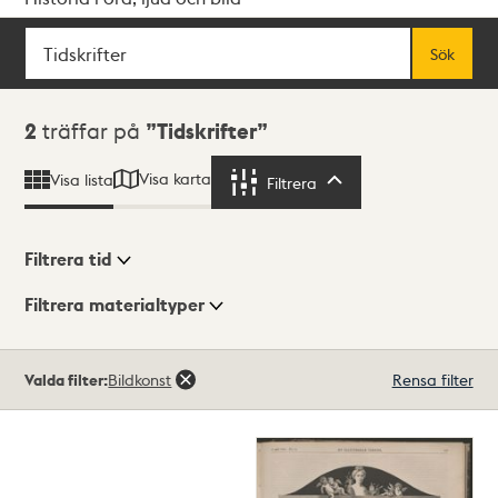
Sök
Fritextsök
Sök
Sökresultat
2
träffar på
Tidskrifter
Visa karta
Visa lista
Filtrera
Filtrera
Filtrera tid
Filtrera materialtyper
Visningsläge
Totalt
Valda filter:
Bildkonst
Rensa filter
2
träffar
Lista
Karta