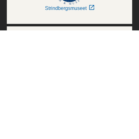
Strindbergsmuseet
Thielska Galleriet
Världskulturmuseerna