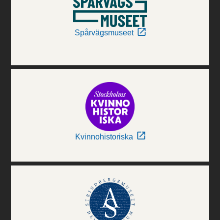
Spårvägsmuseet
Kvinnohistoriska