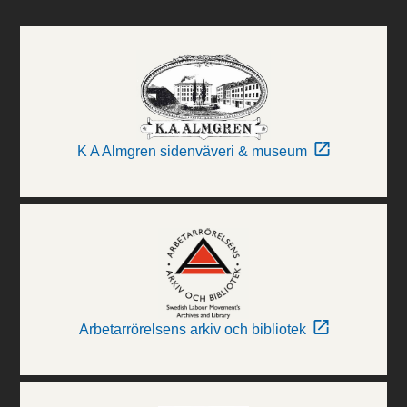
K A Almgren sidenväveri & museum
Arbetarrörelsens arkiv och bibliotek