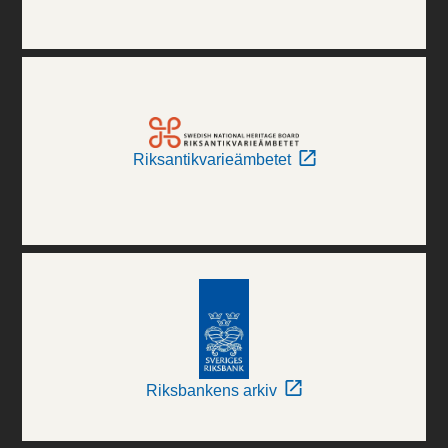
Riksantikvarieämbetet
Riksbankens arkiv