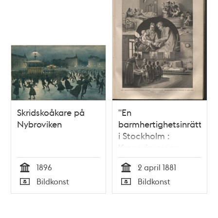
Skridskoåkare på
"En
Nybroviken
barmhertighetsinrättnin
i Stockholm :
Kronprinsessan
Lovisas Vårdanstalt
1896
2 april 1881
för sjuka barn" -
Tid
Tid
Bildkonst
Bildkonst
tryckt illustration
Typ
Typ
1881