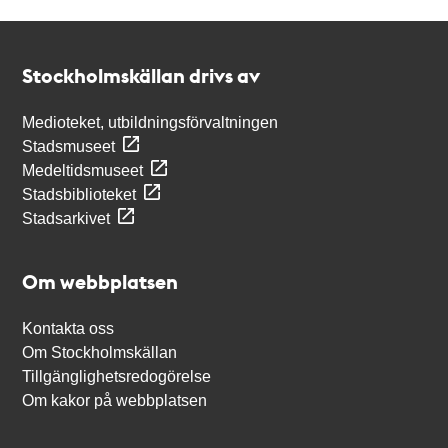
Kontakt
Stockholmskällan
Stockholmskällan drivs av
Medioteket, utbildningsförvaltningen
Stadsmuseet
Medeltidsmuseet
Stadsbiblioteket
Stadsarkivet
Om webbplatsen
Kontakta oss
Om Stockholmskällan
Tillgänglighetsredogörelse
Om kakor på webbplatsen