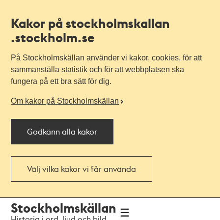
Kakor på stockholmskallan
.stockholm.se
På Stockholmskällan använder vi kakor, cookies, för att
sammanställa statistik och för att webbplatsen ska
fungera på ett bra sätt för dig.
Om kakor på Stockholmskällan
Godkänn alla kakor
Välj vilka kakor vi får använda
Till
Till
Stockholmskällan
navigationen
huvudinnehållet
Historia i ord, ljud och bild