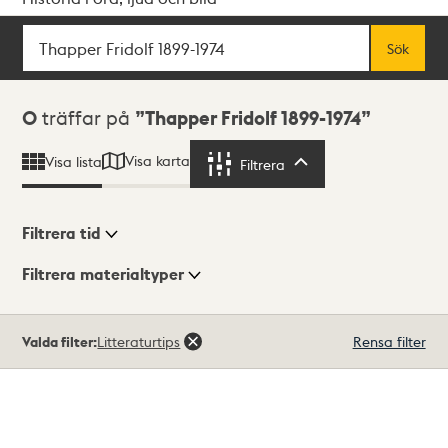
Sök
Fritextsök
Sök
Sökresultat
0
träffar på
Thapper Fridolf 1899-1974
Visa karta
Visa lista
Filtrera
Filtrera
Filtrera tid
Filtrera materialtyper
Visningsläge
Totalt
Valda filter:
Litteraturtips
Rensa filter
0
träffar
Lista
Karta