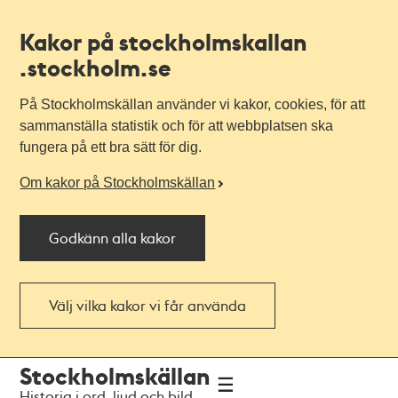
Kakor på stockholmskallan
.stockholm.se
På Stockholmskällan använder vi kakor, cookies, för att
sammanställa statistik och för att webbplatsen ska
fungera på ett bra sätt för dig.
Om kakor på Stockholmskällan
Godkänn alla kakor
Välj vilka kakor vi får använda
Till
Till
Stockholmskällan
navigationen
huvudinnehållet
Historia i ord, ljud och bild