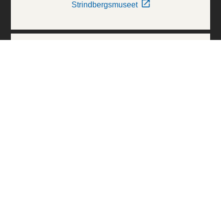
Strindbergsmuseet
Thielska Galleriet
Världskulturmuseerna