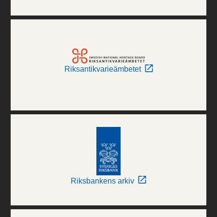
Riksantikvarieämbetet
Riksbankens arkiv