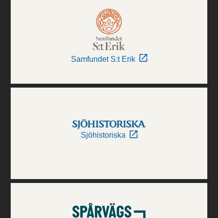
Samfundet S:t Erik
Sjöhistoriska