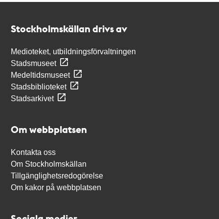
Kontakt
Stockholmskällan
Stockholmskällan drivs av
Medioteket, utbildningsförvaltningen
Stadsmuseet
Medeltidsmuseet
Stadsbiblioteket
Stadsarkivet
Om webbplatsen
Kontakta oss
Om Stockholmskällan
Tillgänglighetsredogörelse
Om kakor på webbplatsen
Sociala medier