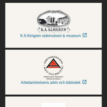
K A Almgren sidenväveri & museum
Arbetarrörelsens arkiv och bibliotek