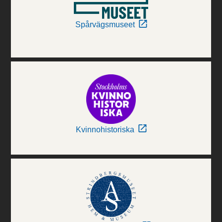
Spårvägsmuseet
Kvinnohistoriska