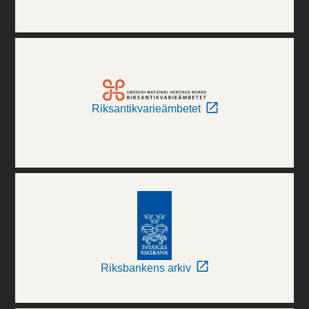
Riksantikvarieämbetet
Riksbankens arkiv