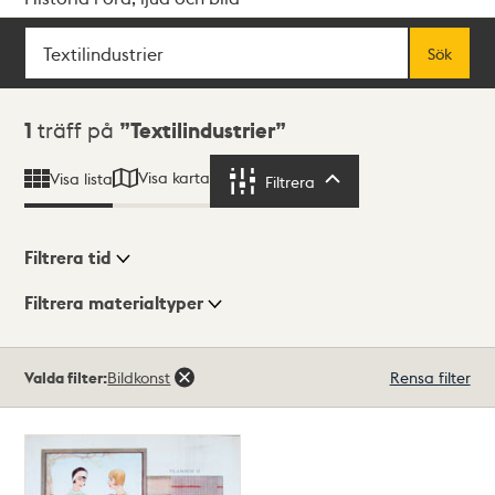
Sök
Fritextsök
Sök
Sökresultat
1
träff på
Textilindustrier
Visa karta
Visa lista
Filtrera
Filtrera
Filtrera tid
Filtrera materialtyper
Visningsläge
Totalt
Valda filter:
Bildkonst
Rensa filter
1
träffar
Lista
Karta