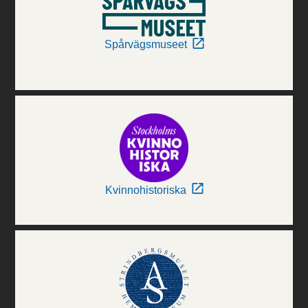
Spårvägsmuseet
Kvinnohistoriska