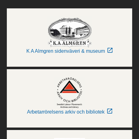
K A Almgren sidenväveri & museum
Arbetarrörelsens arkiv och bibliotek