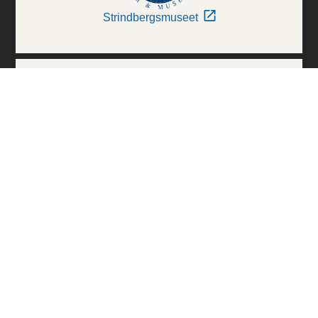
Strindbergsmuseet
Thielska Galleriet
Världskulturmuseerna