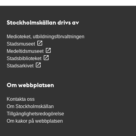
Kontakt
Stockholmskällan
Stockholmskällan drivs av
Medioteket, utbildningsförvaltningen
Stadsmuseet
Medeltidsmuseet
Stadsbiblioteket
Stadsarkivet
Om webbplatsen
Kontakta oss
Om Stockholmskällan
Tillgänglighetsredogörelse
Om kakor på webbplatsen