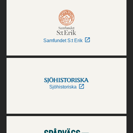
Samfundet S:t Erik
Sjöhistoriska