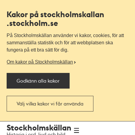
Kakor på stockholmskallan
.stockholm.se
På Stockholmskällan använder vi kakor, cookies, för att
sammanställa statistik och för att webbplatsen ska
fungera på ett bra sätt för dig.
Om kakor på Stockholmskällan
Godkänn alla kakor
Välj vilka kakor vi får använda
Till
Till
Stockholmskällan
navigationen
huvudinnehållet
Historia i ord, ljud och bild