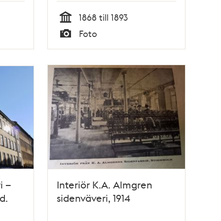
1868 till 1893
Tid
Foto
Typ
i –
Interiör K.A. Almgren
d.
sidenväveri, 1914