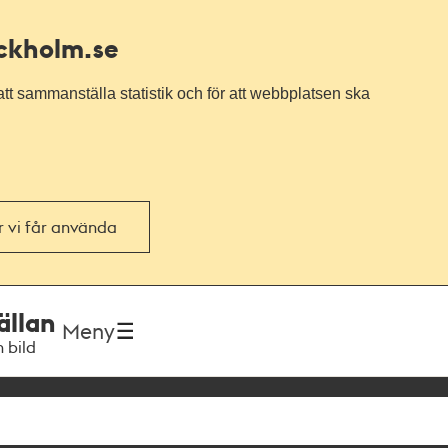
ockholm.se
tt sammanställa statistik och för att webbplatsen ska
or vi får använda
ällan
Meny
h bild