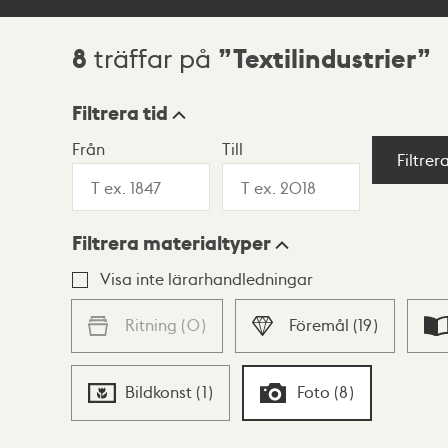
8
Textilindustrier
träffar på
Sökresultat
Filtrera tid
Från
Till
Visningsläge
Filtrer
Filtrera materialtyper
Lista
Karta
Visa inte lärarhandledningar
Ritning
(
0
)
Föremål
(
19
)
Bildkonst
(
1
)
Foto
(
8
)