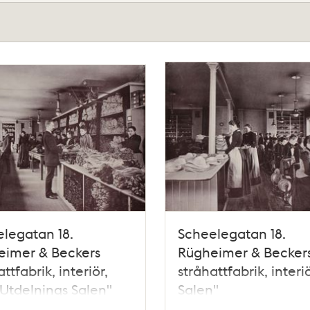
legatan 18.
Scheelegatan 18.
eimer & Beckers
Rügheimer & Becker
ttfabrik, interiör,
stråhattfabrik, interiö
-Utdelnings Salen"
Salen"