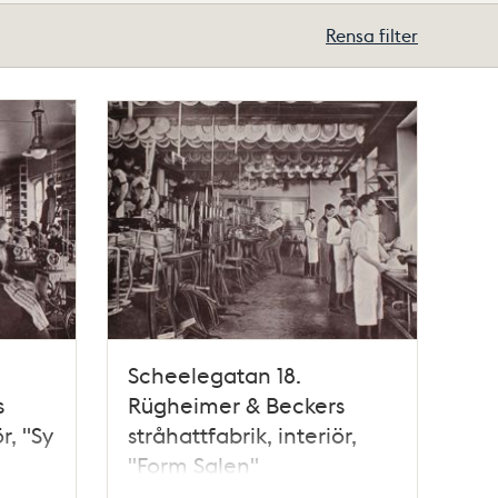
Rensa filter
Scheelegatan 18.
s
Rügheimer & Beckers
r, "Sy
stråhattfabrik, interiör,
"Form Salen"