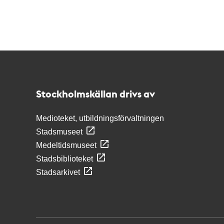
Kontakt
Stockholmskällan
Stockholmskällan drivs av
Medioteket, utbildningsförvaltningen
Stadsmuseet
Medeltidsmuseet
Stadsbiblioteket
Stadsarkivet