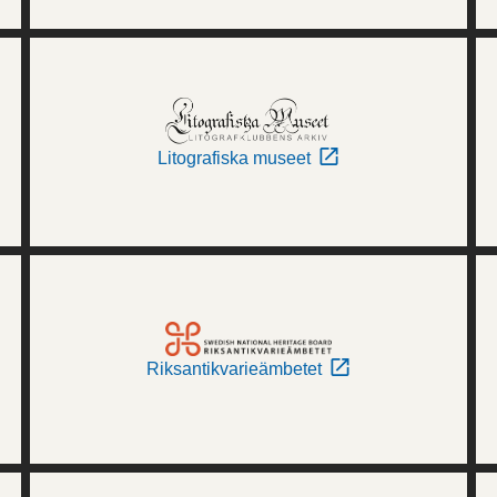
Litografiska museet
Riksantikvarieämbetet