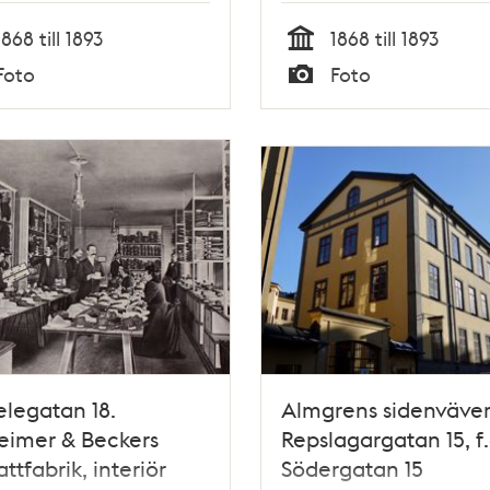
1868 till 1893
1868 till 1893
Tid
Foto
Foto
Typ
legatan 18.
Almgrens sidenväver
eimer & Beckers
Repslagargatan 15, f.
attfabrik, interiör
Södergatan 15