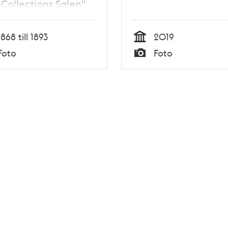
-Collections Salen"
1868 till 1893
2019
Tid
Foto
Foto
Typ