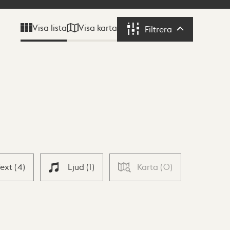
Visa karta
Visa lista
Filtrera
Filtrera
Text
(
4
)
Ljud
(
1
)
Karta
(
0
)