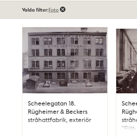
Totalt
Valda filter:
Foto
8
träffar
Scheelegatan 18.
Schee
Rügheimer & Beckers
Rügh
stråhattfabrik, exteriör
stråha
"Flät