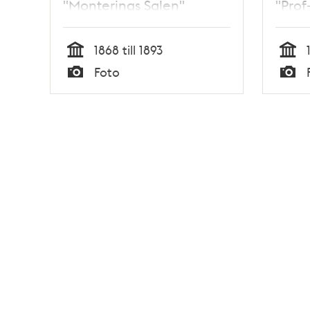
"Monterings Salen"
"Prof
1868 till 1893
Tid
Tid
Foto
Typ
Typ