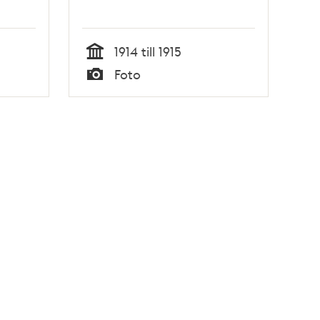
1914 till 1915
Tid
Foto
Typ