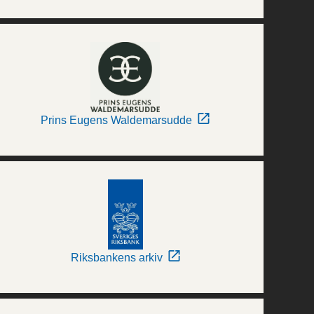
Prins Eugens Waldemarsudde
Riksbankens arkiv