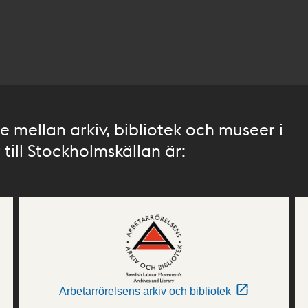
 mellan arkiv, bibliotek och museer i
till Stockholmskällan är:
Arbetarrörelsens arkiv och bibliotek