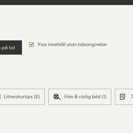
Visa innehåll utan tidsangivelse
a på tid
Litteraturtips
(
2
)
Film & rörlig bild
(
1
)