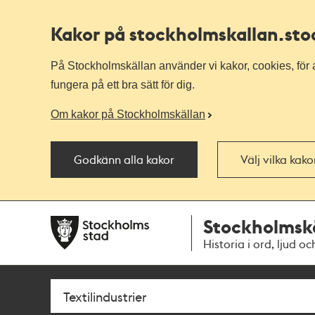
Kakor på stockholmskallan
.st
På Stockholmskällan använder vi kakor, cookies, för a
fungera på ett bra sätt för dig.
Om kakor på Stockholmskällan
Godkänn alla kakor
Välj vilka kak
Till
Till
Stockholmsk
navigationen
huvudinnehållet
Historia i ord, ljud oc
Sök
Fritextsök