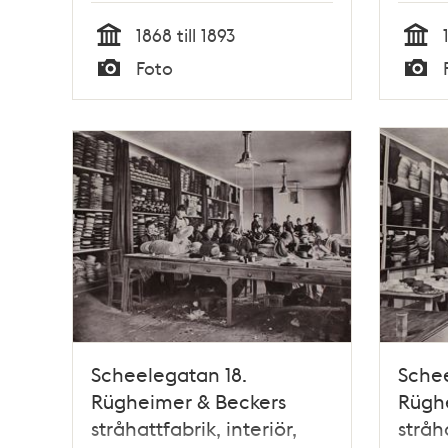
1868 till 1893
Tid
Tid
Foto
Typ
Typ
Scheelegatan 18.
Schee
Rügheimer & Beckers
Rügh
stråhattfabrik, interiör,
stråh