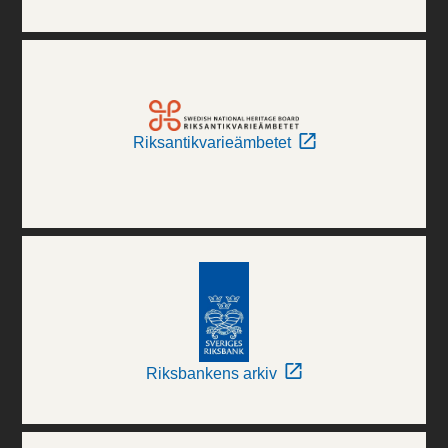
Riksantikvarieämbetet
Riksbankens arkiv