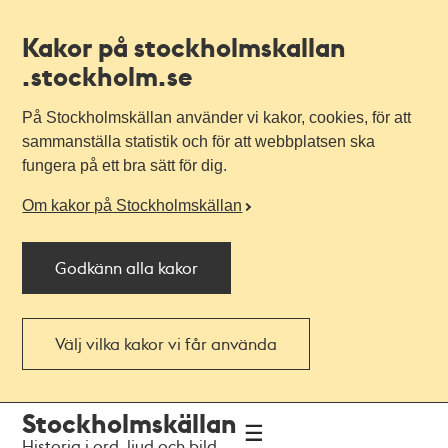
Kakor på stockholmskallan
.stockholm.se
På Stockholmskällan använder vi kakor, cookies, för att
sammanställa statistik och för att webbplatsen ska
fungera på ett bra sätt för dig.
Om kakor på Stockholmskällan
Godkänn alla kakor
Välj vilka kakor vi får använda
Till
Till
Stockholmskällan
navigationen
huvudinnehållet
Historia i ord, ljud och bild