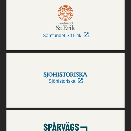
Samfundet S:t Erik
Sjöhistoriska