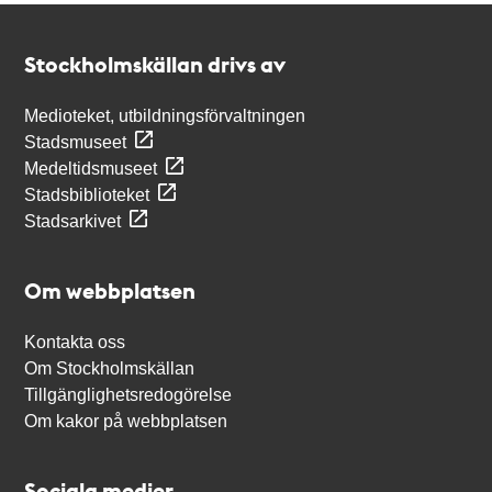
Kontakt
Stockholmskällan
Stockholmskällan drivs av
Medioteket, utbildningsförvaltningen
Stadsmuseet
Medeltidsmuseet
Stadsbiblioteket
Stadsarkivet
Om webbplatsen
Kontakta oss
Om Stockholmskällan
Tillgänglighetsredogörelse
Om kakor på webbplatsen
Sociala medier