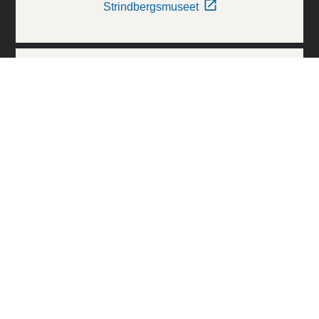
Strindbergsmuseet
Thielska Galleriet
Världskulturmuseerna