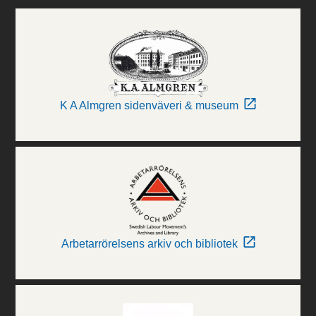
K A Almgren sidenväveri & museum
Arbetarrörelsens arkiv och bibliotek