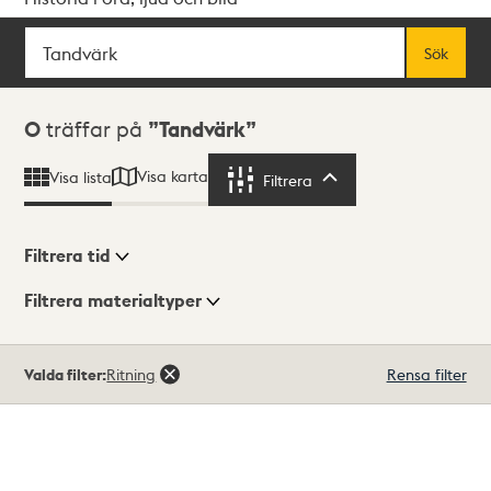
Sök
Fritextsök
Sök
Sökresultat
0
träffar på
Tandvärk
Visa karta
Visa lista
Filtrera
Filtrera
Filtrera tid
Filtrera materialtyper
Visningsläge
Totalt
Valda filter:
Ritning
Rensa filter
0
träffar
Lista
Karta