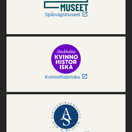
Spårvägsmuseet
Kvinnohistoriska