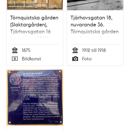
Törnquistska gården
Tjärhovsgatan 18,
(Slaktargården),
nuvarande 36.
Tjärhovsgatan 16
Törnquistska gården
(huset rivet 1882)
med utsmyckad
portal mellan
1875
1912 till 1918
trähusen
Tid
Tid
Bildkonst
Foto
Typ
Typ