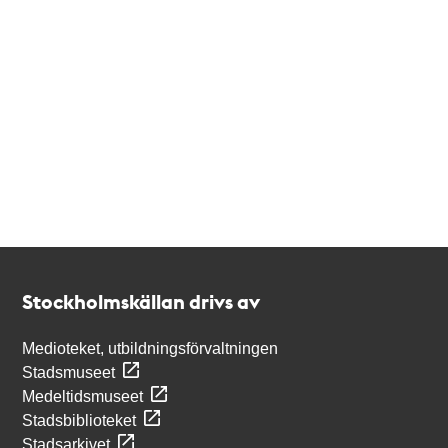
Kontakt
Stockholmskällan
Stockholmskällan drivs av
Medioteket, utbildningsförvaltningen
Stadsmuseet
Medeltidsmuseet
Stadsbiblioteket
Stadsarkivet