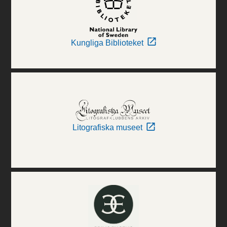
Kungliga Biblioteket
Litografiska museet