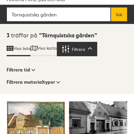
Sök
Fritextsök
Sök
Sökresultat
3
träffar på
Törnquistska gården
Visa karta
Visa lista
Filtrera
Filtrera
Filtrera tid
Filtrera materialtyper
Visningsläge
Totalt
3
träffar
Lista
Karta