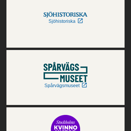
Sjöhistoriska
Spårvägsmuseet