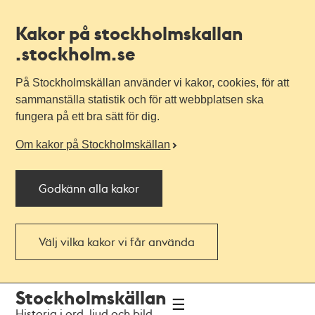
Kakor på stockholmskallan
.stockholm.se
På Stockholmskällan använder vi kakor, cookies, för att
sammanställa statistik och för att webbplatsen ska
fungera på ett bra sätt för dig.
Om kakor på Stockholmskällan
Godkänn alla kakor
Välj vilka kakor vi får använda
Till
Till
Stockholmskällan
navigationen
huvudinnehållet
Historia i ord, ljud och bild