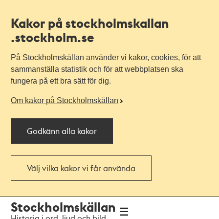
Kakor på stockholmskallan
.stockholm.se
På Stockholmskällan använder vi kakor, cookies, för att
sammanställa statistik och för att webbplatsen ska
fungera på ett bra sätt för dig.
Om kakor på Stockholmskällan
Godkänn alla kakor
Välj vilka kakor vi får använda
Till
Till
Stockholmskällan
navigationen
huvudinnehållet
Historia i ord, ljud och bild