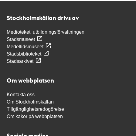
Kontakt
Stockholmskällan
Stockholmskällan drivs av
Medioteket, utbildningsförvaltningen
Stadsmuseet
Medeltidsmuseet
Stadsbiblioteket
Stadsarkivet
Om webbplatsen
Kontakta oss
Om Stockholmskällan
Tillgänglighetsredogörelse
Om kakor på webbplatsen
Sociala medier