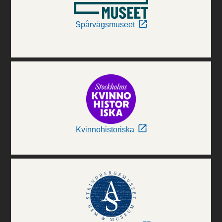
Spårvägsmuseet
Kvinnohistoriska