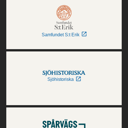
Samfundet S:t Erik
Sjöhistoriska