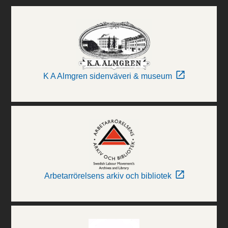
K A Almgren sidenväveri & museum
Arbetarrörelsens arkiv och bibliotek