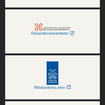
Riksantikvarieämbetet
Riksbankens arkiv