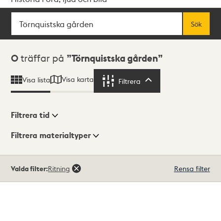
Sök
Fritextsök
Sök
Sökresultat
0
träffar på
Törnquistska gården
Visa karta
Visa lista
Filtrera
Filtrera
Filtrera tid
Filtrera materialtyper
Visningsläge
Totalt
Valda filter:
Ritning
Rensa filter
0
träffar
Lista
Karta