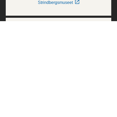
Strindbergsmuseet
Thielska Galleriet
Världskulturmuseerna