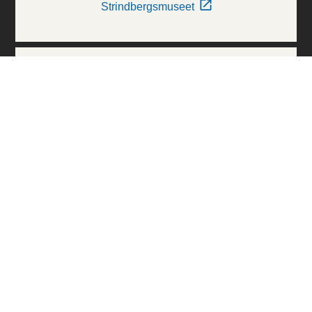
Strindbergsmuseet
Thielska Galleriet
Världskulturmuseerna