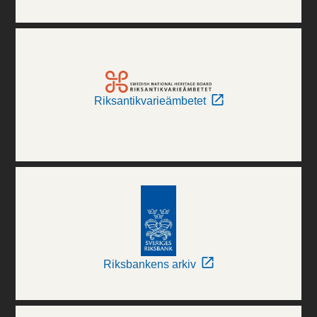
Riksantikvarieämbetet
Riksbankens arkiv