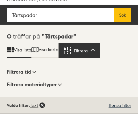
Sök
Fritextsök
Sök
Sökresultat
0
träffar på
Tårtspadar
Visa karta
Visa lista
Filtrera
Filtrera
Filtrera tid
Filtrera materialtyper
Visningsläge
Totalt
Valda filter:
Text
Rensa filter
0
träffar
Lista
Karta