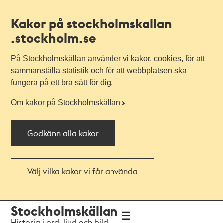
Kakor på stockholmskallan
.stockholm.se
På Stockholmskällan använder vi kakor, cookies, för att
sammanställa statistik och för att webbplatsen ska
fungera på ett bra sätt för dig.
Om kakor på Stockholmskällan
Godkänn alla kakor
Välj vilka kakor vi får använda
Till
Till
Stockholmskällan
navigationen
huvudinnehållet
Historia i ord, ljud och bild