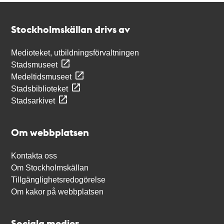
Kontakt
Stockholmskällan
Stockholmskällan drivs av
Medioteket, utbildningsförvaltningen
Stadsmuseet
Medeltidsmuseet
Stadsbiblioteket
Stadsarkivet
Om webbplatsen
Kontakta oss
Om Stockholmskällan
Tillgänglighetsredogörelse
Om kakor på webbplatsen
Sociala medier