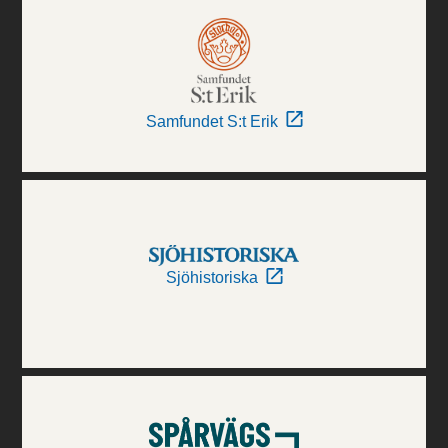
Samfundet S:t Erik
Sjöhistoriska