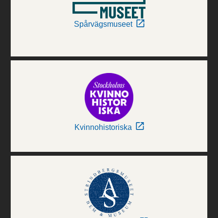
Spårvägsmuseet
Kvinnohistoriska