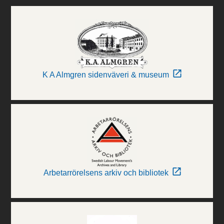
K A Almgren sidenväveri & museum
Arbetarrörelsens arkiv och bibliotek