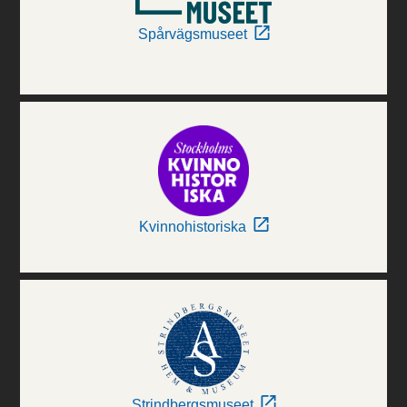
Spårvägsmuseet
Kvinnohistoriska
Strindbergsmuseet