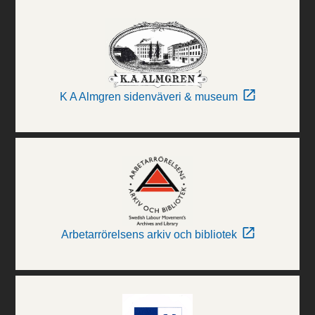
K A Almgren sidenväveri & museum
Arbetarrörelsens arkiv och bibliotek