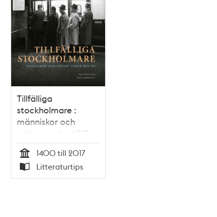
Tillfälliga
stockholmare :
människor och
möten under 600
år
1400 till 2017
Tid
Litteraturtips
Typ