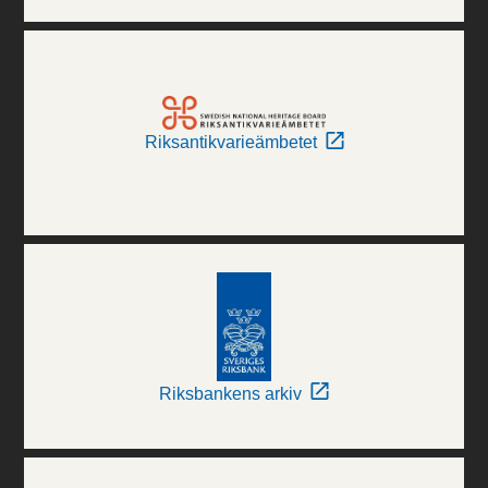
Riksantikvarieämbetet
Riksbankens arkiv