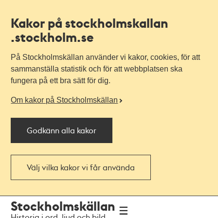
Kakor på stockholmskallan
.stockholm.se
På Stockholmskällan använder vi kakor, cookies, för att
sammanställa statistik och för att webbplatsen ska
fungera på ett bra sätt för dig.
Om kakor på Stockholmskällan
Godkänn alla kakor
Välj vilka kakor vi får använda
Till
Till
Stockholmskällan
navigationen
huvudinnehållet
Historia i ord, ljud och bild