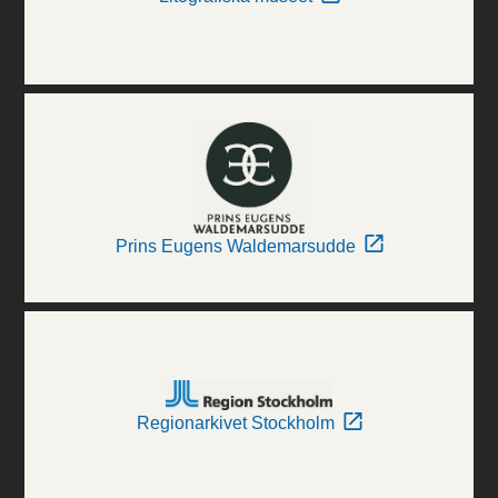
Prins Eugens Waldemarsudde
Regionarkivet Stockholm