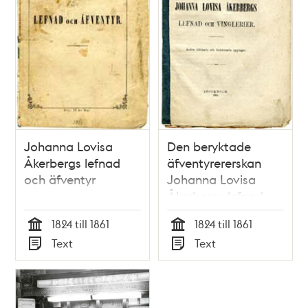
Johanna Lovisa
Den beryktade
Åkerbergs lefnad
äfventyrererskan
och äfventyr
Johanna Lovisa
Åkerbergs lefnad
och vinglerier
1824 till 1861
1824 till 1861
Tid
Tid
Text
Text
Typ
Typ