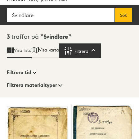
Sök
Fritextsök
Sök
Sökresultat
3
träffar på
Svindlare
Visa karta
Visa lista
Filtrera
Filtrera
Filtrera tid
Filtrera materialtyper
Visningsläge
Totalt
3
träffar
Lista
Karta