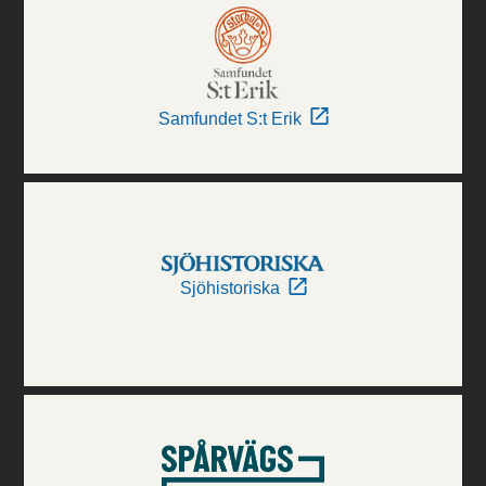
Samfundet S:t Erik
Sjöhistoriska