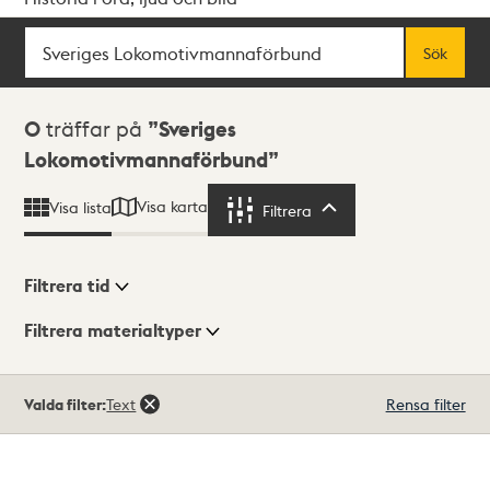
Sök
Fritextsök
Sök
Sökresultat
0
träffar på
Sveriges
Lokomotivmannaförbund
Visa karta
Visa lista
Filtrera
Filtrera
Filtrera tid
Filtrera materialtyper
Visningsläge
Totalt
Valda filter:
Text
Rensa filter
0
träffar
Lista
Karta