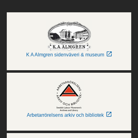
K A Almgren sidenväveri & museum
Arbetarrörelsens arkiv och bibliotek