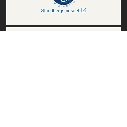
Strindbergsmuseet
Thielska Galleriet
Världskulturmuseerna