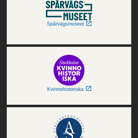
Spårvägsmuseet
Kvinnohistoriska