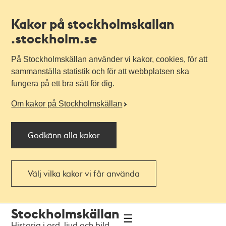
Kakor på stockholmskallan
.stockholm.se
På Stockholmskällan använder vi kakor, cookies, för att
sammanställa statistik och för att webbplatsen ska
fungera på ett bra sätt för dig.
Om kakor på Stockholmskällan
Godkänn alla kakor
Välj vilka kakor vi får använda
Till
Till
Stockholmskällan
navigationen
huvudinnehållet
Historia i ord, ljud och bild