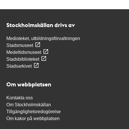
Kontakt
Stockholmskällan
Stockholmskällan drivs av
Medioteket, utbildningsförvaltningen
Stadsmuseet
Medeltidsmuseet
Stadsbiblioteket
Stadsarkivet
Om webbplatsen
Kontakta oss
Om Stockholmskällan
Tillgänglighetsredogörelse
Om kakor på webbplatsen