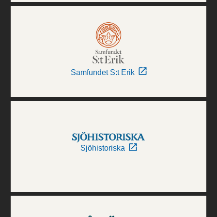
Samfundet S:t Erik
Sjöhistoriska