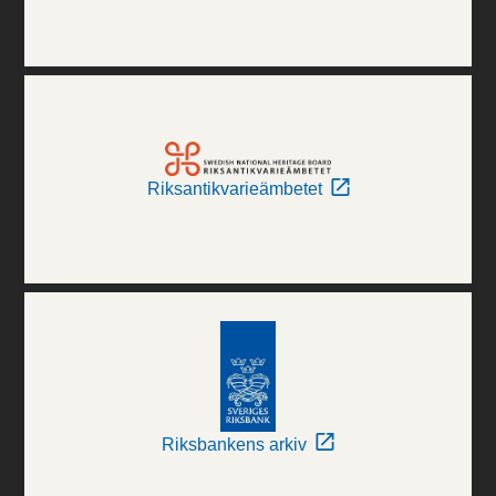
Riksantikvarieämbetet
Riksbankens arkiv