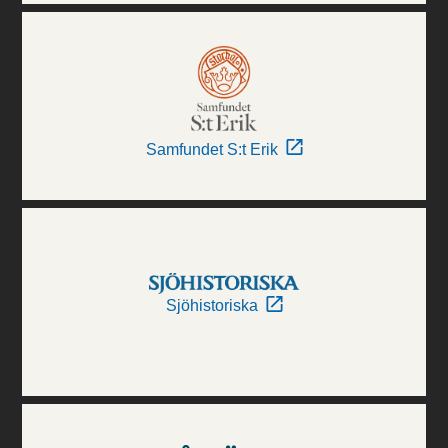
Samfundet S:t Erik
Sjöhistoriska