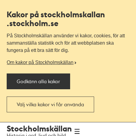
Kakor på stockholmskallan
.stockholm.se
På Stockholmskällan använder vi kakor, cookies, för att
sammanställa statistik och för att webbplatsen ska
fungera på ett bra sätt för dig.
Om kakor på Stockholmskällan
Godkänn alla kakor
Välj vilka kakor vi får använda
Till
Till
Stockholmskällan
navigationen
huvudinnehållet
Historia i ord, ljud och bild