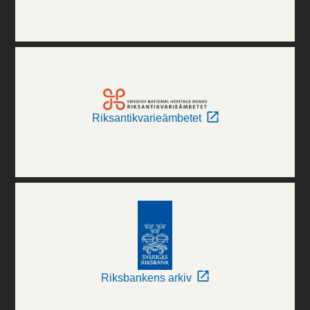
Riksantikvarieämbetet
Riksbankens arkiv