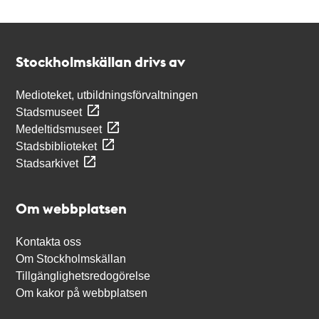
Kontakt
Stockholmskällan
Stockholmskällan drivs av
Medioteket, utbildningsförvaltningen
Stadsmuseet
Medeltidsmuseet
Stadsbiblioteket
Stadsarkivet
Om webbplatsen
Kontakta oss
Om Stockholmskällan
Tillgänglighetsredogörelse
Om kakor på webbplatsen