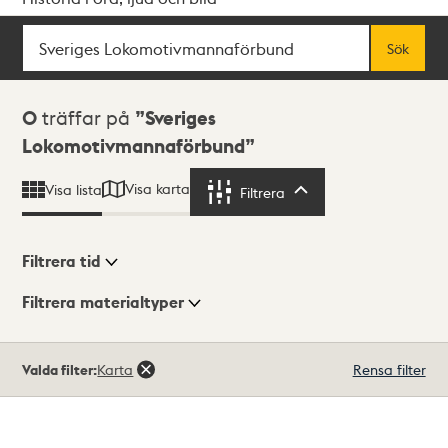
Sök
Fritextsök
Sök
Sökresultat
0
träffar på
Sveriges
Lokomotivmannaförbund
Visa karta
Visa lista
Filtrera
Filtrera
Filtrera tid
Filtrera materialtyper
Visningsläge
Totalt
Valda filter:
Karta
Rensa filter
0
träffar
Lista
Karta