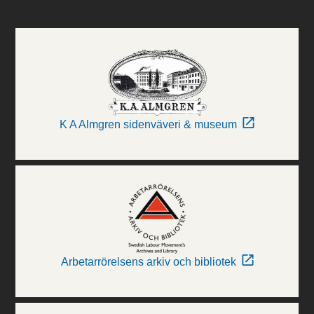
K A Almgren sidenväveri & museum
Arbetarrörelsens arkiv och bibliotek