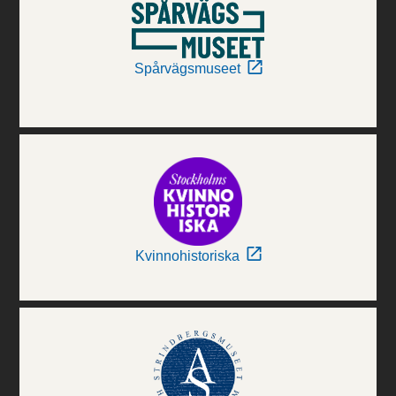
Spårvägsmuseet
Kvinnohistoriska