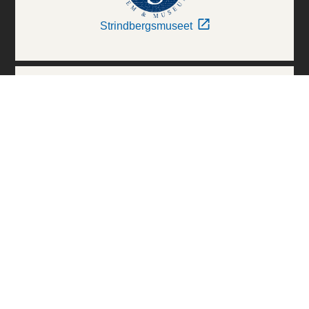
Strindbergsmuseet
Thielska Galleriet
Världskulturmuseerna