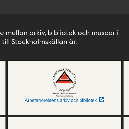
 mellan arkiv, bibliotek och museer i
till Stockholmskällan är:
Arbetarrörelsens arkiv och bibliotek