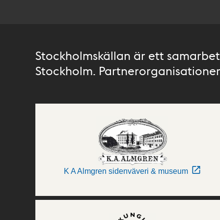
Stockholmskällan är ett samarbete
Stockholm. Partnerorganisationer 
K A Almgren sidenväveri & museum