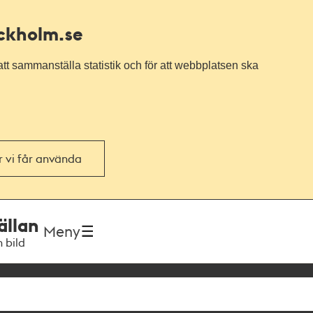
ockholm.se
tt sammanställa statistik och för att webbplatsen ska
or vi får använda
ällan
Meny
h bild