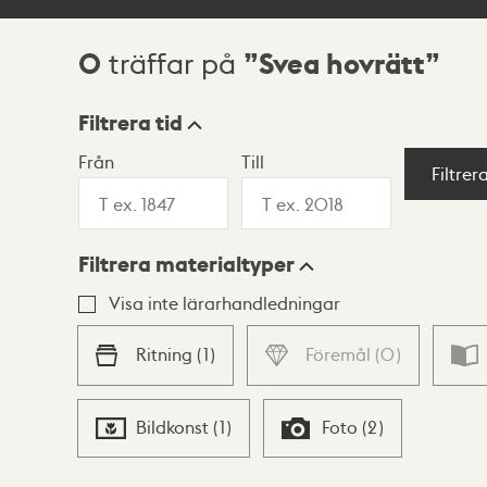
0
Svea hovrätt
träffar på
Sökresultat
Filtrera tid
Från
Till
Visningsläge
Filtrer
Filtrera materialtyper
Lista
Karta
Visa inte lärarhandledningar
Ritning
(
1
)
Föremål
(
0
)
Bildkonst
(
1
)
Foto
(
2
)