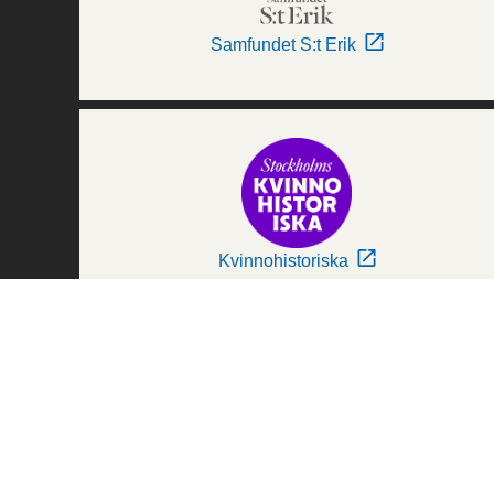
Samfundet S:t Erik
Kvinnohistoriska
Världskulturmuseerna