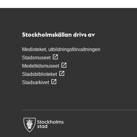
Kontakt
Stockholmskällan
Stockholmskällan drivs av
Medioteket, utbildningsförvaltningen
Stadsmuseet
Medeltidsmuseet
Stadsbiblioteket
Stadsarkivet