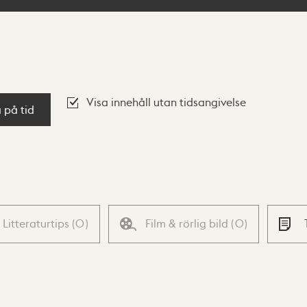
Visa innehåll utan tidsangivelse
a på tid
Litteraturtips
(
0
)
Film & rörlig bild
(
0
)