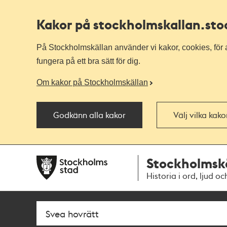
Kakor på stockholmskallan
.st
På Stockholmskällan använder vi kakor, cookies, för a
fungera på ett bra sätt för dig.
Om kakor på Stockholmskällan
Godkänn alla kakor
Välj vilka kak
Till
Till
Stockholmsk
navigationen
huvudinnehållet
Historia i ord, ljud oc
Sök
Fritextsök