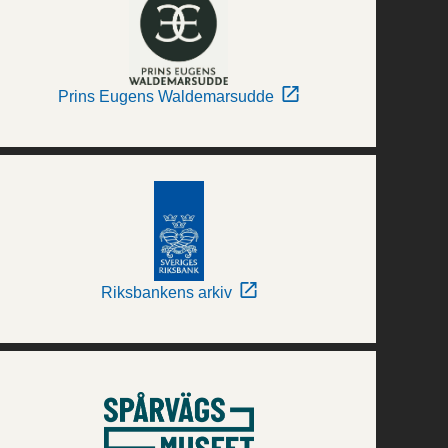
Prins Eugens Waldemarsudde
Riksbankens arkiv