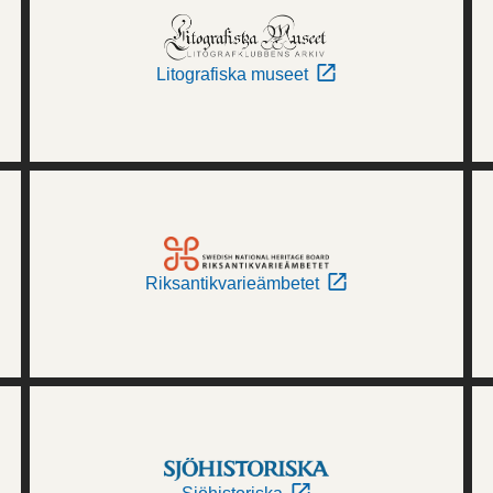
Litografiska museet
Riksantikvarieämbetet