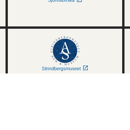
Sjöhistoriska
Strindbergsmuseet