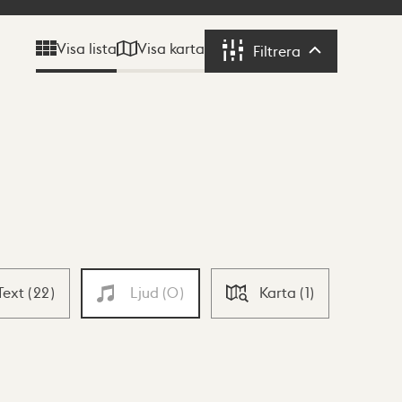
Visa karta
Visa lista
Filtrera
Filtrera
Text
(
22
)
Ljud
(
0
)
Karta
(
1
)