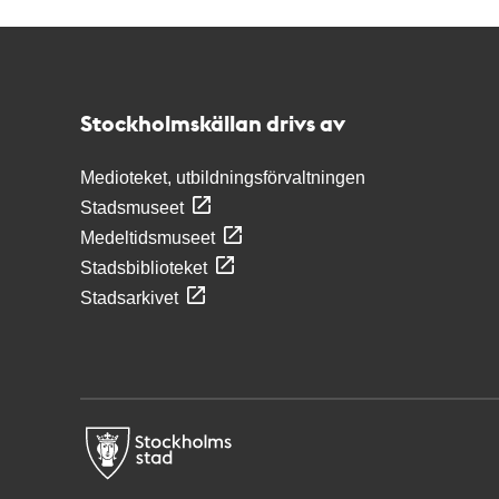
Kontakt
Stockholmskällan
Stockholmskällan drivs av
Medioteket, utbildningsförvaltningen
Stadsmuseet
Medeltidsmuseet
Stadsbiblioteket
Stadsarkivet