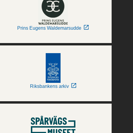
Prins Eugens Waldemarsudde
Riksbankens arkiv