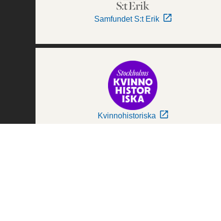
Samfundet S:t Erik
Kvinnohistoriska
Världskulturmuseerna