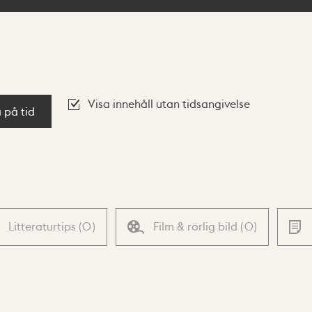
Visa innehåll utan tidsangivelse
a på tid
Litteraturtips
(
0
)
Film & rörlig bild
(
0
)