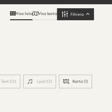
Visa karta
Visa lista
Filtrera
Filtrera
Text
(
0
)
Ljud
(
0
)
Karta
(
1
)