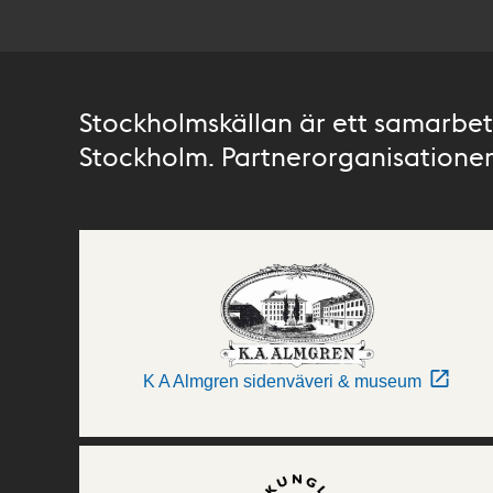
Stockholmskällan är ett samarbete
Stockholm. Partnerorganisationer 
K A Almgren sidenväveri & museum