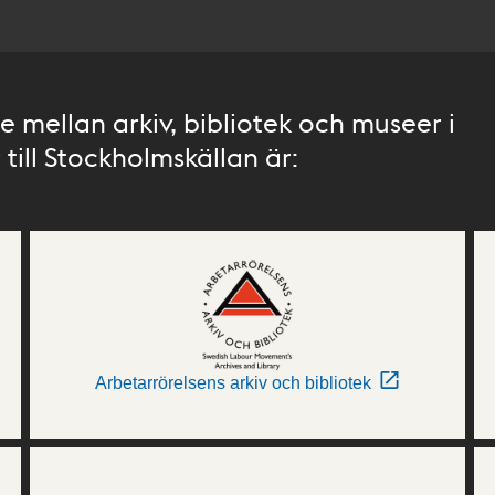
 mellan arkiv, bibliotek och museer i
till Stockholmskällan är:
Arbetarrörelsens arkiv och bibliotek