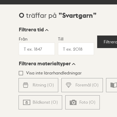
0
Svartgarn
träffar på
Sökresultat
Filtrera tid
Från
Till
Visningsläge
Filtrer
Filtrera materialtyper
Lista
Karta
Visa inte lärarhandledningar
Ritning
(
0
)
Föremål
(
0
)
Bildkonst
(
0
)
Foto
(
0
)