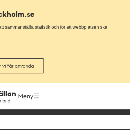
ockholm.se
tt sammanställa statistik och för att webbplatsen ska
or vi får använda
ällan
Meny
h bild