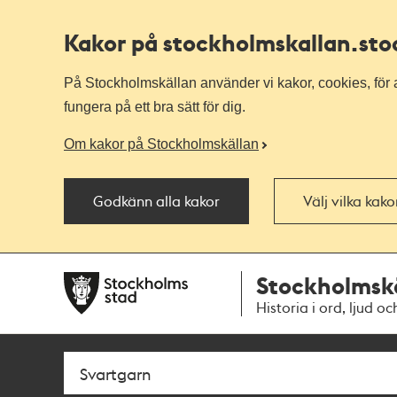
Kakor på stockholmskallan
.st
På Stockholmskällan använder vi kakor, cookies, för a
fungera på ett bra sätt för dig.
Om kakor på Stockholmskällan
Godkänn alla kakor
Välj vilka kak
Till
Till
Stockholmsk
navigationen
huvudinnehållet
Historia i ord, ljud oc
Sök
Fritextsök