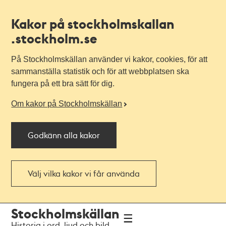
Kakor på stockholmskallan
.stockholm.se
På Stockholmskällan använder vi kakor, cookies, för att
sammanställa statistik och för att webbplatsen ska
fungera på ett bra sätt för dig.
Om kakor på Stockholmskällan
Godkänn alla kakor
Välj vilka kakor vi får använda
Till
Till
Stockholmskällan
navigationen
huvudinnehållet
Historia i ord, ljud och bild