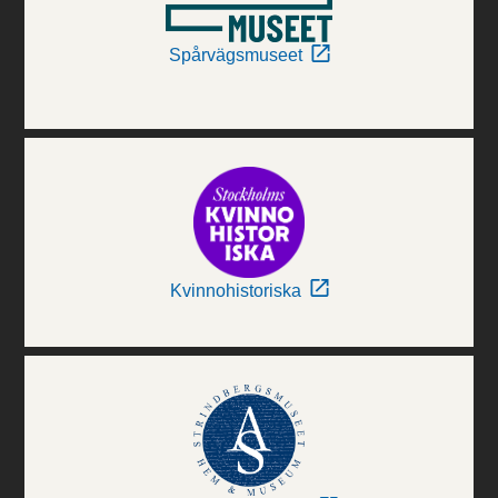
Spårvägsmuseet
Kvinnohistoriska