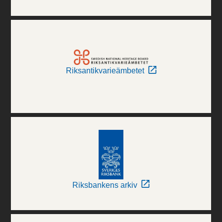
Riksantikvarieämbetet
Riksbankens arkiv