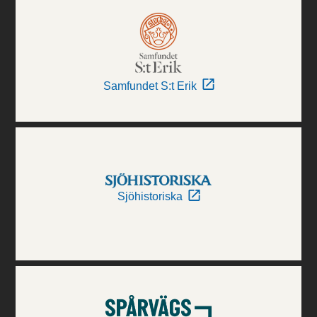
Samfundet S:t Erik
Sjöhistoriska