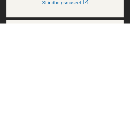
Strindbergsmuseet
Thielska Galleriet
Världskulturmuseerna