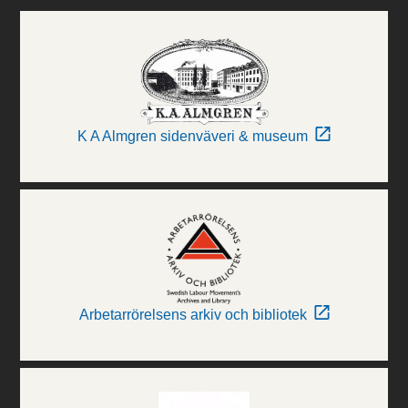
K A Almgren sidenväveri & museum
Arbetarrörelsens arkiv och bibliotek