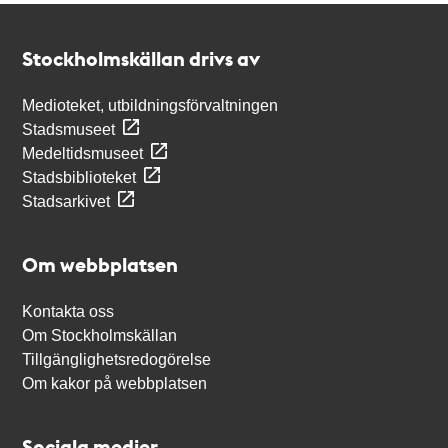
Kontakt
Stockholmskällan
Stockholmskällan drivs av
Medioteket, utbildningsförvaltningen
Stadsmuseet
Medeltidsmuseet
Stadsbiblioteket
Stadsarkivet
Om webbplatsen
Kontakta oss
Om Stockholmskällan
Tillgänglighetsredogörelse
Om kakor på webbplatsen
Sociala medier