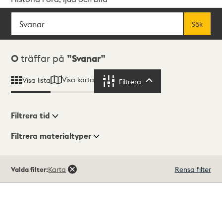
Sök
Fritextsök
Sök
Sökresultat
0
träffar på
Svanar
Visa karta
Visa lista
Filtrera
Filtrera
Filtrera tid
Filtrera materialtyper
Visningsläge
Totalt
Valda filter:
Karta
Rensa filter
0
träffar
Lista
Karta