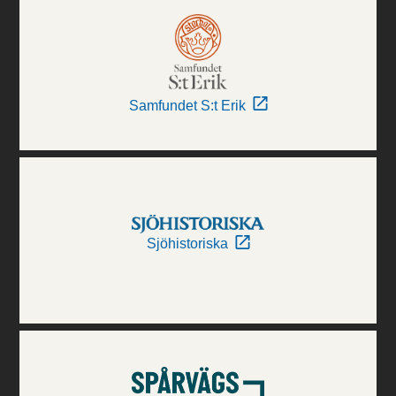
Samfundet S:t Erik
Sjöhistoriska