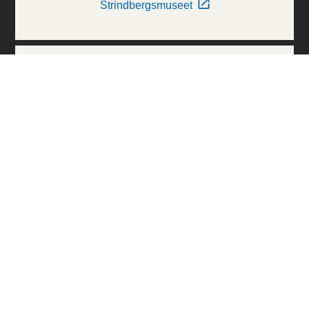
Strindbergsmuseet
Thielska Galleriet
Världskulturmuseerna