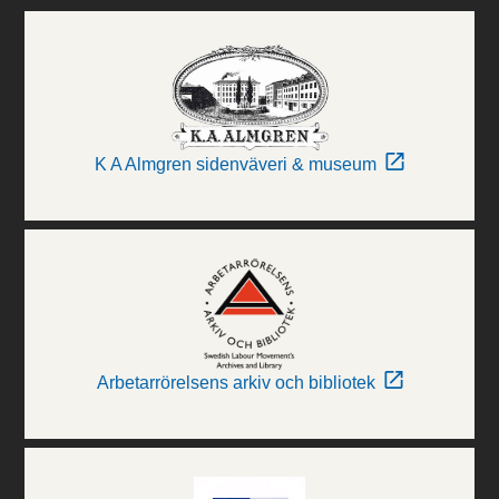
K A Almgren sidenväveri & museum
Arbetarrörelsens arkiv och bibliotek