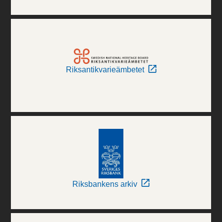
Riksantikvarieämbetet
Riksbankens arkiv