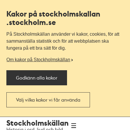
Kakor på stockholmskallan
.stockholm.se
På Stockholmskällan använder vi kakor, cookies, för att
sammanställa statistik och för att webbplatsen ska
fungera på ett bra sätt för dig.
Om kakor på Stockholmskällan
Godkänn alla kakor
Välj vilka kakor vi får använda
Till
Till
Stockholmskällan
navigationen
huvudinnehållet
Historia i ord, ljud och bild