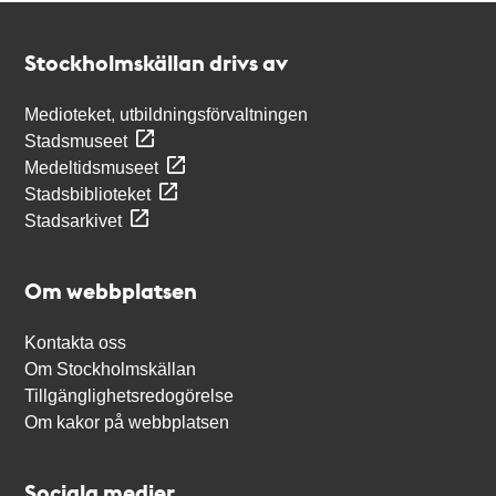
Kontakt
Stockholmskällan
Stockholmskällan drivs av
Medioteket, utbildningsförvaltningen
Stadsmuseet
Medeltidsmuseet
Stadsbiblioteket
Stadsarkivet
Om webbplatsen
Kontakta oss
Om Stockholmskällan
Tillgänglighetsredogörelse
Om kakor på webbplatsen
Sociala medier