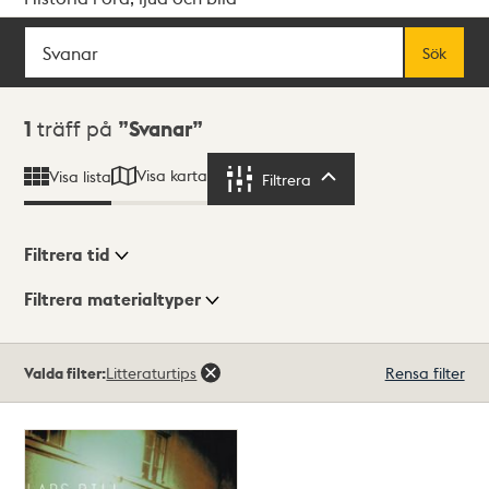
Sök
Fritextsök
Sök
Sökresultat
1
träff på
Svanar
Visa karta
Visa lista
Filtrera
Filtrera
Filtrera tid
Filtrera materialtyper
Visningsläge
Totalt
Valda filter:
Litteraturtips
Rensa filter
1
träffar
Lista
Karta