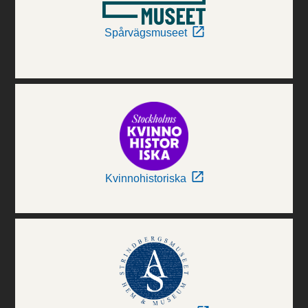
Spårvägsmuseet
Kvinnohistoriska