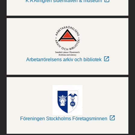
K A Almgren sidenväveri & museum
Arbetarrörelsens arkiv och bibliotek
Föreningen Stockholms Företagsminnen