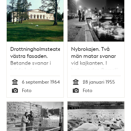
Drottningholmsteatern;
Nybrokajen. Två
västra fasaden.
män matar svanar
Betande svanar i
vid kajkanten. I
trädgården
bakgrunden Berzelii
Park och t. h.
6 september 1964
28 januari 1955
ångbåtar
Tid
Tid
Foto
Foto
Typ
Typ