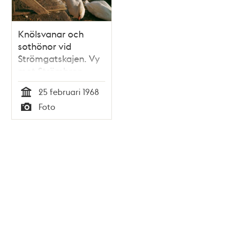
Knölsvanar och
sothönor vid
Strömgatskajen. Vy
mot Strömbron
25 februari 1968
Tid
Foto
Typ