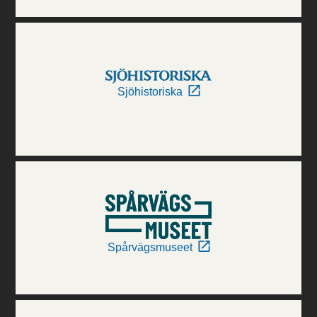
Sjöhistoriska
Spårvägsmuseet