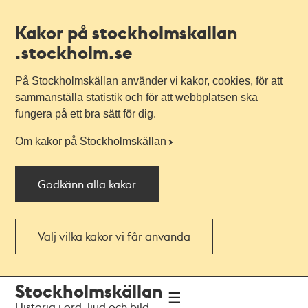
Kakor på stockholmskallan
.stockholm.se
På Stockholmskällan använder vi kakor, cookies, för att
sammanställa statistik och för att webbplatsen ska
fungera på ett bra sätt för dig.
Om kakor på Stockholmskällan
Godkänn alla kakor
Välj vilka kakor vi får använda
Till
Till
Stockholmskällan
navigationen
huvudinnehållet
Historia i ord, ljud och bild