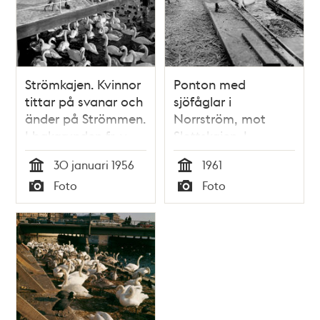
Strömkajen. Kvinnor
Ponton med
tittar på svanar och
sjöfåglar i
änder på Strömmen.
Norrström, mot
I bakgrunden fr. v.
Slottskajen. I
Grand Hotel och
förgrunden en svan
30 januari 1956
1961
Bolinderska huset
Tid
Tid
Foto
Foto
(Kungliga
Typ
Typ
Automobilklubbens
föreningshus)