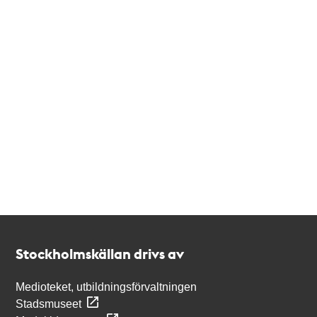
Kontakt
Stockholmskällan
Stockholmskällan drivs av
Medioteket, utbildningsförvaltningen
Stadsmuseet