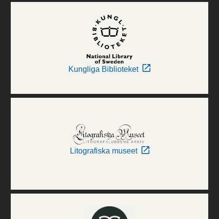
Kungliga Biblioteket
Litografiska museet