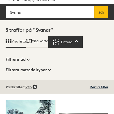
Sök
Fritextsök
Sök
Sökresultat
5
träffar på
Svanar
Visa karta
Visa lista
Filtrera
Filtrera
Filtrera tid
Filtrera materialtyper
Visningsläge
Totalt
Valda filter:
Foto
Rensa filter
5
träffar
Lista
Karta