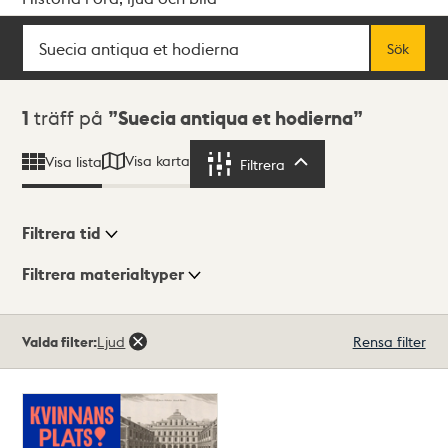
Sök
Fritextsök
Sök
Sökresultat
1
träff på
Suecia antiqua et hodierna
Visa karta
Visa lista
Filtrera
Filtrera
Filtrera tid
Filtrera materialtyper
Visningsläge
Totalt
Valda filter:
Ljud
Rensa filter
1
träffar
Lista
Karta