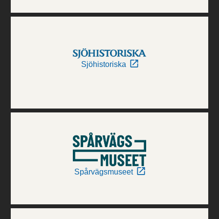
Sjöhistoriska
Spårvägsmuseet