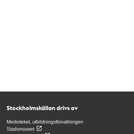
Kontakt
Stockholmskällan
Stockholmskällan drivs av
Medioteket, utbildningsförvaltningen
Stadsmuseet