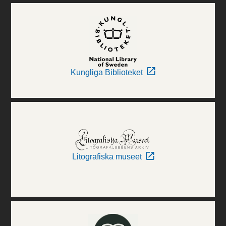
Kungliga Biblioteket
Litografiska museet