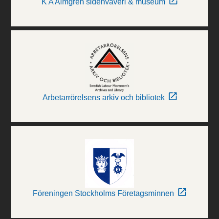
K A Almgren sidenväveri & museum
Arbetarrörelsens arkiv och bibliotek
Föreningen Stockholms Företagsminnen