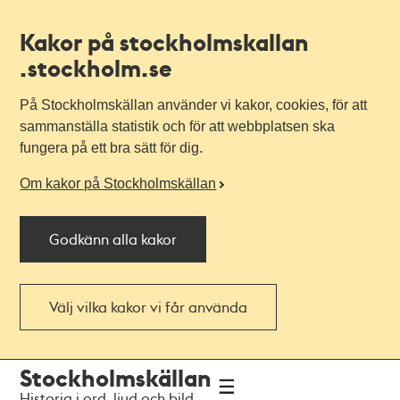
Kakor på stockholmskallan
.stockholm.se
På Stockholmskällan använder vi kakor, cookies, för att
sammanställa statistik och för att webbplatsen ska
fungera på ett bra sätt för dig.
Om kakor på Stockholmskällan
Godkänn alla kakor
Välj vilka kakor vi får använda
Till
Till
Stockholmskällan
navigationen
huvudinnehållet
Historia i ord, ljud och bild