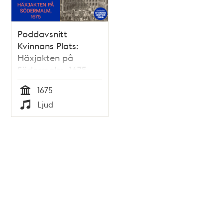
Poddavsnitt
Kvinnans Plats:
Häxjakten på
Södermalm, 1675
1675
Tid
Ljud
Typ