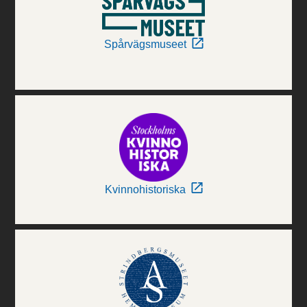
Spårvägsmuseet
Kvinnohistoriska