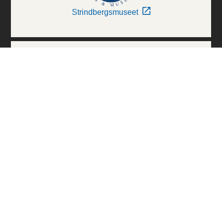
Strindbergsmuseet
Thielska Galleriet
Världskulturmuseerna