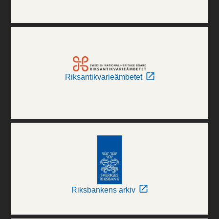
Riksantikvarieämbetet
Riksbankens arkiv