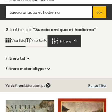
Sök
Fritextsök
Sök
Sökresultat
2
träffar på
Suecia antiqua et hodierna
Visa karta
Visa lista
Filtrera
Filtrera
Filtrera tid
Filtrera materialtyper
Visningsläge
Totalt
Valda filter:
Litteraturtips
Rensa filter
2
träffar
Lista
Karta