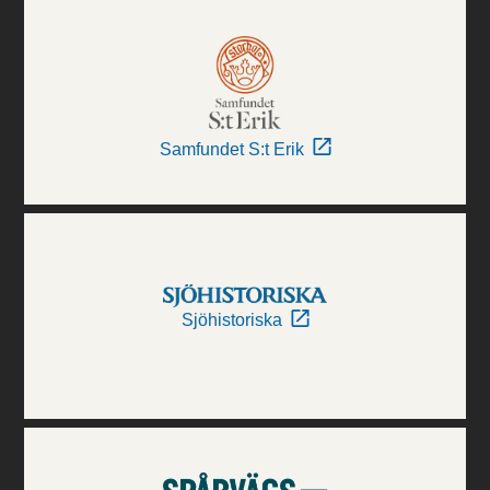
Samfundet S:t Erik
Sjöhistoriska