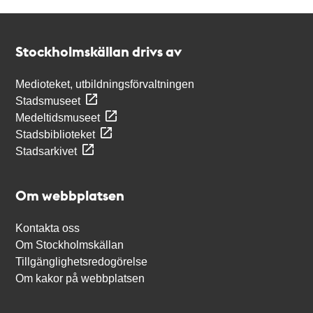
Kontakt
Stockholmskällan
Stockholmskällan drivs av
Medioteket, utbildningsförvaltningen
Stadsmuseet
Medeltidsmuseet
Stadsbiblioteket
Stadsarkivet
Om webbplatsen
Kontakta oss
Om Stockholmskällan
Tillgänglighetsredogörelse
Om kakor på webbplatsen