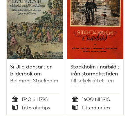
Si Ulla dansar : en
Stockholm i närbild :
bilderbok om
från stormaktstiden
Bellmans Stockholm
till sekelskiftet : en
/ Gösta Selling
bilderbok / Gösta
Selling
1740 till 1795
1600 till 1910
Tid
Tid
Litteraturtips
Litteraturtips
Typ
Typ