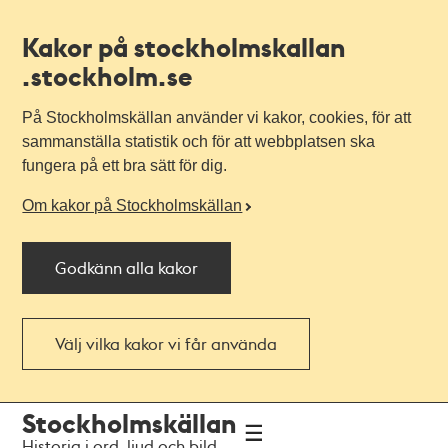
Kakor på stockholmskallan
.stockholm.se
På Stockholmskällan använder vi kakor, cookies, för att
sammanställa statistik och för att webbplatsen ska
fungera på ett bra sätt för dig.
Om kakor på Stockholmskällan
Godkänn alla kakor
Välj vilka kakor vi får använda
Till
Till
Stockholmskällan
navigationen
huvudinnehållet
Historia i ord, ljud och bild