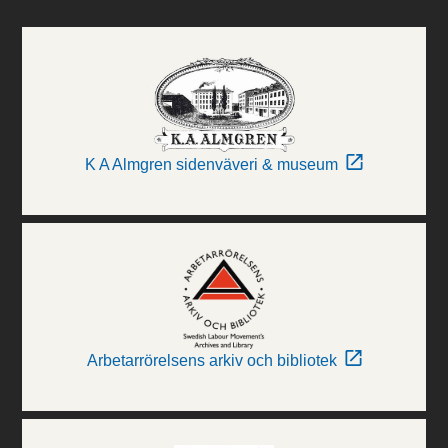
K A Almgren sidenväveri & museum
Arbetarrörelsens arkiv och bibliotek