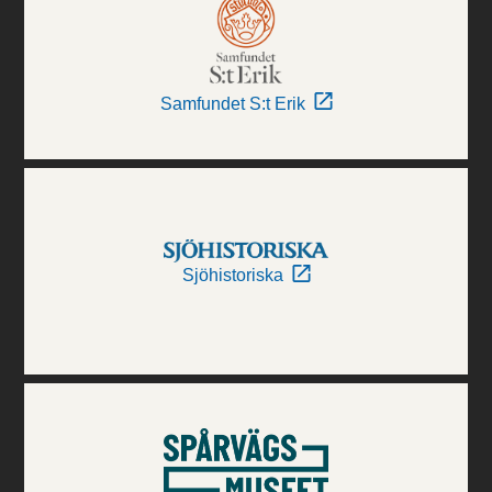
Samfundet S:t Erik
Sjöhistoriska