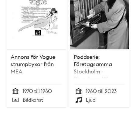
Annons för Vogue
Poddserie:
strumpbyxor från
Företagsamma
MEA
Stockholm -
Ringvägen 121,
Varuautomat
1970 till 1980
1960 till 2023
Tid
Tid
Bildkonst
Ljud
Typ
Typ