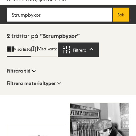
Sök
Fritextsök
Sök
Sökresultat
2
träffar på
Strumpbyxor
Visa karta
Visa lista
Filtrera
Filtrera
Filtrera tid
Filtrera materialtyper
Visningsläge
Totalt
2
träffar
Lista
Karta