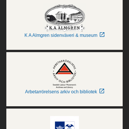
K A Almgren sidenväveri & museum
Arbetarrörelsens arkiv och bibliotek