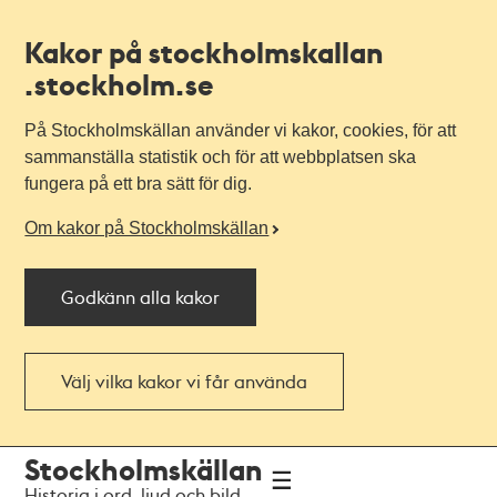
Kakor på stockholmskallan
.stockholm.se
På Stockholmskällan använder vi kakor, cookies, för att
sammanställa statistik och för att webbplatsen ska
fungera på ett bra sätt för dig.
Om kakor på Stockholmskällan
Godkänn alla kakor
Välj vilka kakor vi får använda
Till
Till
Stockholmskällan
navigationen
huvudinnehållet
Historia i ord, ljud och bild