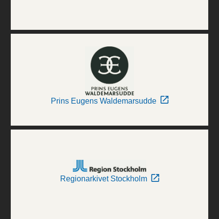
Prins Eugens Waldemarsudde
Regionarkivet Stockholm