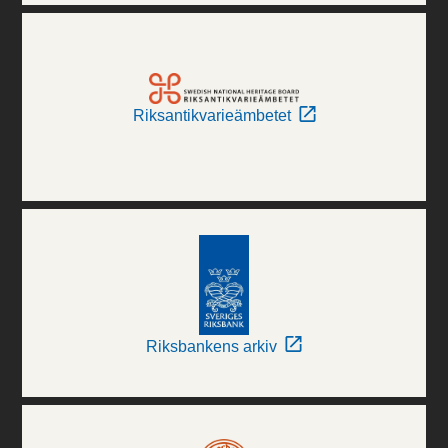
Riksantikvarieämbetet
Riksbankens arkiv