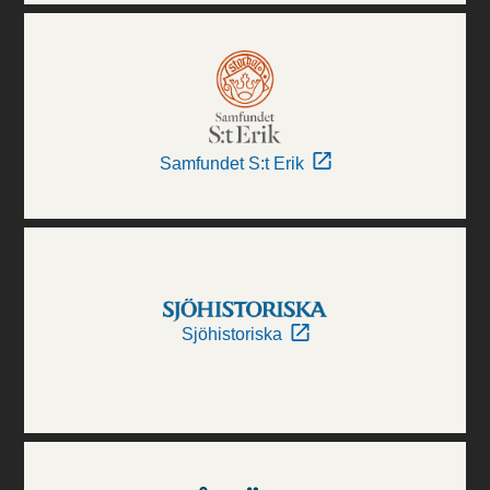
Samfundet S:t Erik
Sjöhistoriska