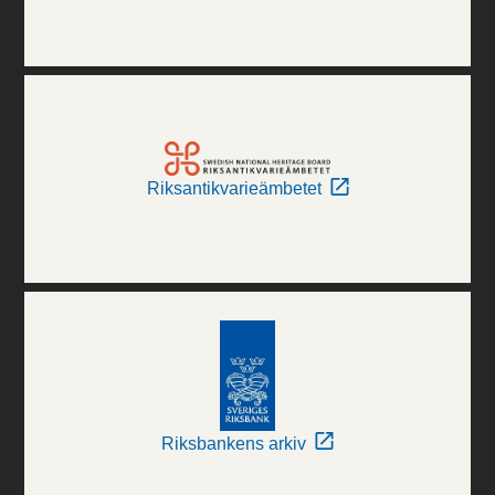
Riksantikvarieämbetet
Riksbankens arkiv