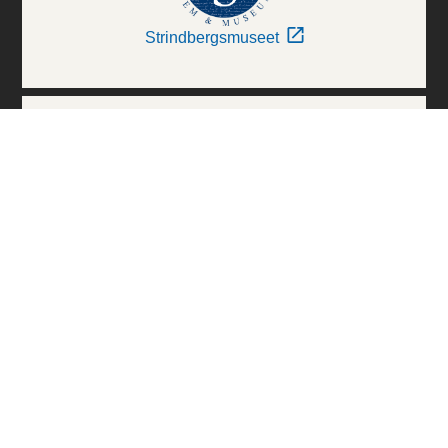
Strindbergsmuseet
Thielska Galleriet
Världskulturmuseerna