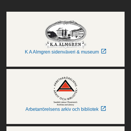
K A Almgren sidenväveri & museum
Arbetarrörelsens arkiv och bibliotek