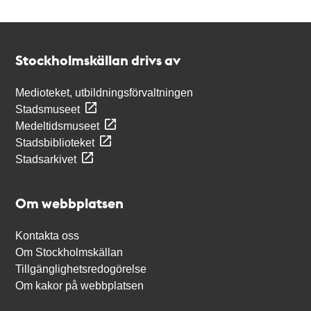
Kontakt
Stockholmskällan
Stockholmskällan drivs av
Medioteket, utbildningsförvaltningen
Stadsmuseet
Medeltidsmuseet
Stadsbiblioteket
Stadsarkivet
Om webbplatsen
Kontakta oss
Om Stockholmskällan
Tillgänglighetsredogörelse
Om kakor på webbplatsen