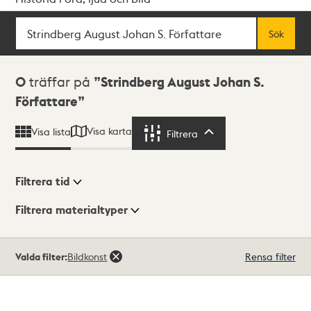
Sök
Fritextsök
Sök
Sökresultat
0
träffar på
Strindberg August Johan S.
Författare
Visa karta
Visa lista
Filtrera
Filtrera
Filtrera tid
Filtrera materialtyper
Visningsläge
Totalt
Valda filter:
Bildkonst
Rensa filter
0
träffar
Lista
Karta