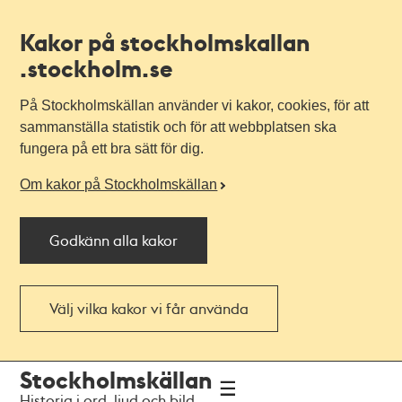
Kakor på stockholmskallan
.stockholm.se
På Stockholmskällan använder vi kakor, cookies, för att
sammanställa statistik och för att webbplatsen ska
fungera på ett bra sätt för dig.
Om kakor på Stockholmskällan
Godkänn alla kakor
Välj vilka kakor vi får använda
Till
Till
Stockholmskällan
navigationen
huvudinnehållet
Historia i ord, ljud och bild