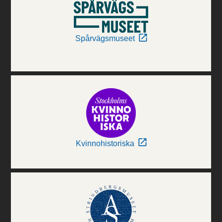
Spårvägsmuseet
Kvinnohistoriska