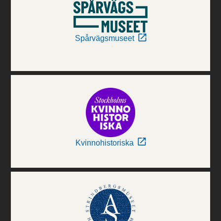
Spårvägsmuseet
Kvinnohistoriska