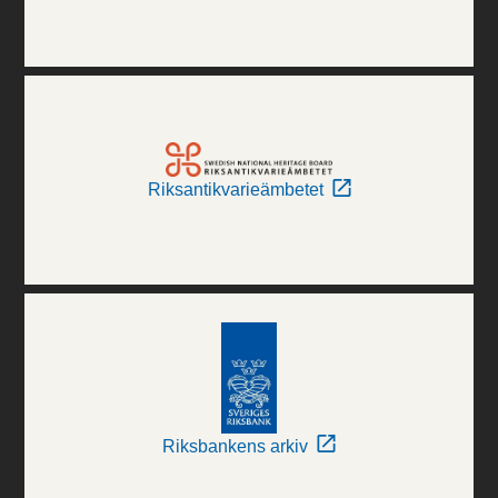
Riksantikvarieämbetet
Riksbankens arkiv