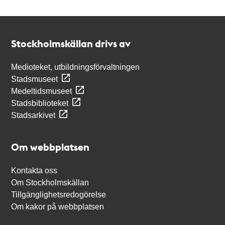
Kontakt
Stockholmskällan
Stockholmskällan drivs av
Medioteket, utbildningsförvaltningen
Stadsmuseet
Medeltidsmuseet
Stadsbiblioteket
Stadsarkivet
Om webbplatsen
Kontakta oss
Om Stockholmskällan
Tillgänglighetsredogörelse
Om kakor på webbplatsen