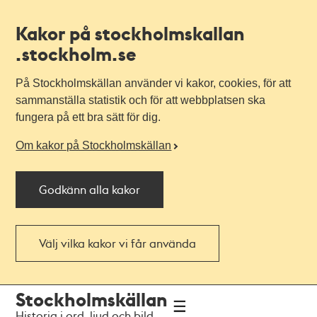
Kakor på stockholmskallan
.stockholm.se
På Stockholmskällan använder vi kakor, cookies, för att
sammanställa statistik och för att webbplatsen ska
fungera på ett bra sätt för dig.
Om kakor på Stockholmskällan
Godkänn alla kakor
Välj vilka kakor vi får använda
Till
Till
Stockholmskällan
navigationen
huvudinnehållet
Historia i ord, ljud och bild