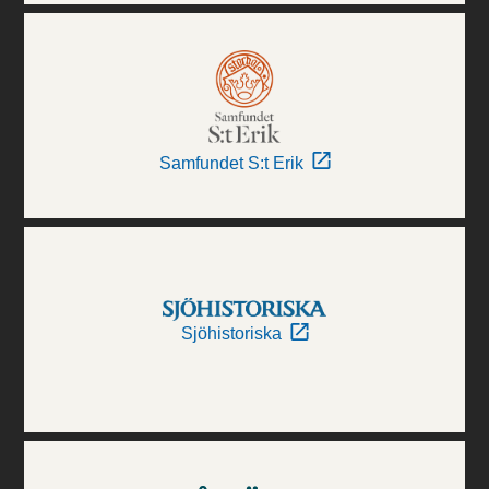
Samfundet S:t Erik
Sjöhistoriska