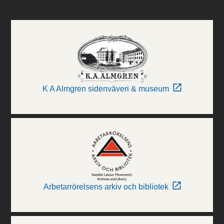
K A Almgren sidenväveri & museum
Arbetarrörelsens arkiv och bibliotek