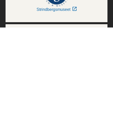
Strindbergsmuseet
Thielska Galleriet
Världskulturmuseerna