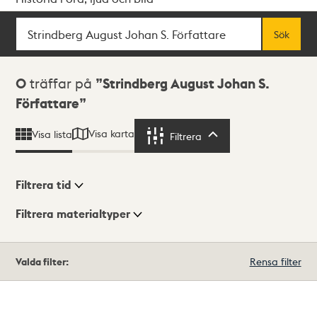
Sök
Fritextsök
Sök
Sökresultat
0
träffar på
Strindberg August Johan S.
Författare
Visa karta
Visa lista
Filtrera
Filtrera
Filtrera tid
Filtrera materialtyper
Visningsläge
Totalt
Valda filter:
Rensa filter
0
träffar
Lista
Karta