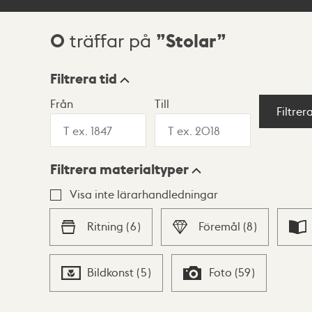
0
Stolar
träffar på
Sökresultat
Filtrera tid
Från
Till
Visningsläge
Filtrer
Filtrera materialtyper
Lista
Karta
Visa inte lärarhandledningar
Ritning
(
6
)
Föremål
(
8
)
Bildkonst
(
5
)
Foto
(
59
)