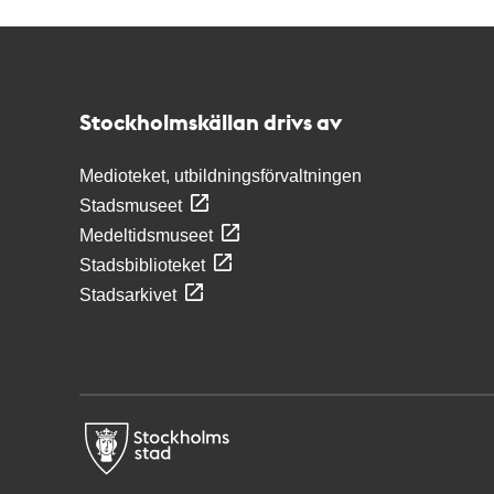
Kontakt
Stockholmskällan
Stockholmskällan drivs av
Medioteket, utbildningsförvaltningen
Stadsmuseet
Medeltidsmuseet
Stadsbiblioteket
Stadsarkivet