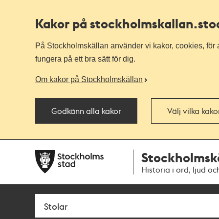
Kakor på stockholmskallan
.st
På Stockholmskällan använder vi kakor, cookies, för a
fungera på ett bra sätt för dig.
Om kakor på Stockholmskällan
Godkänn alla kakor
Välj vilka kak
Till
Till
Stockholmsk
navigationen
huvudinnehållet
Historia i ord, ljud oc
Sök
Fritextsök