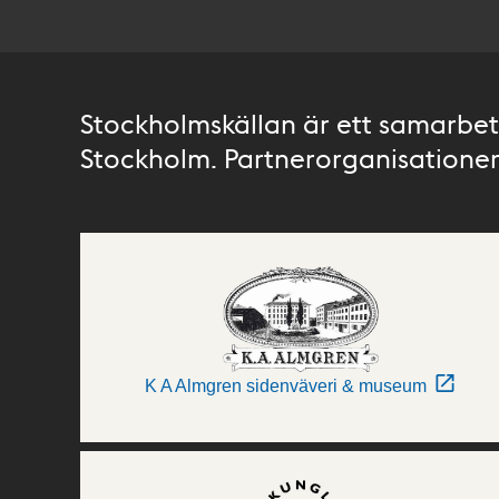
Stockholmskällan är ett samarbete
Stockholm. Partnerorganisationer 
K A Almgren sidenväveri & museum