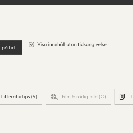
Visa innehåll utan tidsangivelse
a på tid
Litteraturtips
(
5
)
Film & rörlig bild
(
0
)