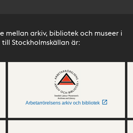
 mellan arkiv, bibliotek och museer i
till Stockholmskällan är:
Arbetarrörelsens arkiv och bibliotek