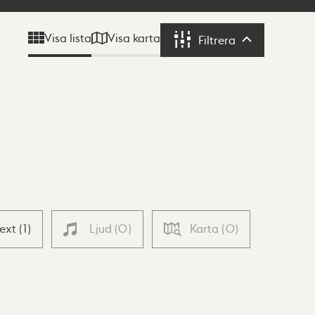
Visa karta
Visa lista
Filtrera
Filtrera
Text
(
1
)
Ljud
(
0
)
Karta
(
0
)