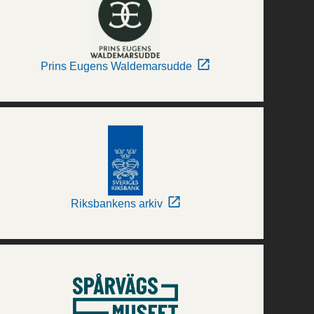
Prins Eugens Waldemarsudde
Riksbankens arkiv