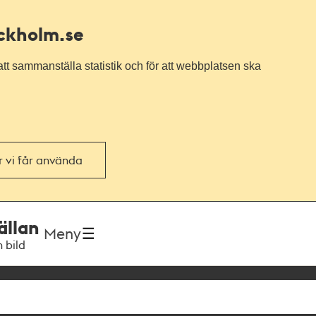
ockholm.se
tt sammanställa statistik och för att webbplatsen ska
or vi får använda
ällan
Meny
h bild