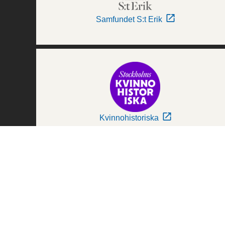
Samfundet S:t Erik
Kvinnohistoriska
Världskulturmuseerna