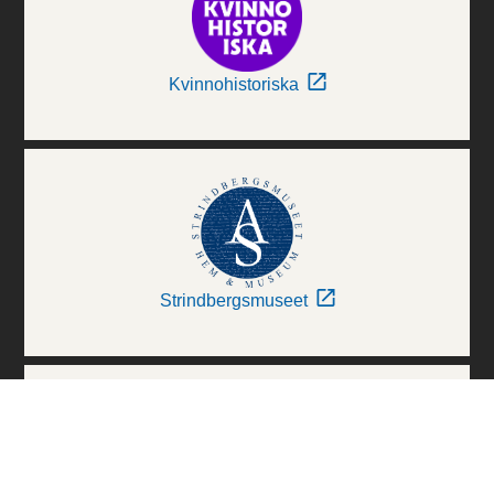
Kvinnohistoriska
Strindbergsmuseet