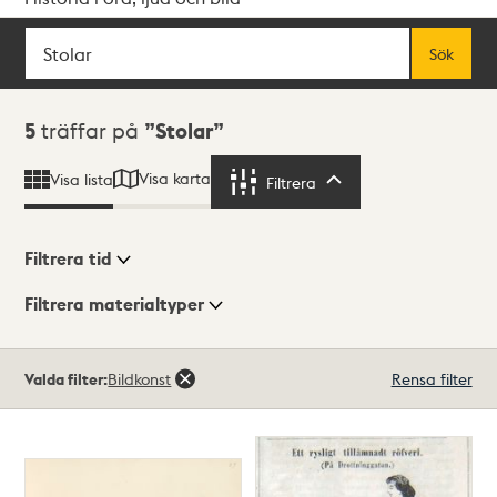
Sök
Fritextsök
Sök
Sökresultat
5
träffar på
Stolar
Visa karta
Visa lista
Filtrera
Filtrera
Filtrera tid
Filtrera materialtyper
Visningsläge
Totalt
Valda filter:
Bildkonst
Rensa filter
5
träffar
Lista
Karta