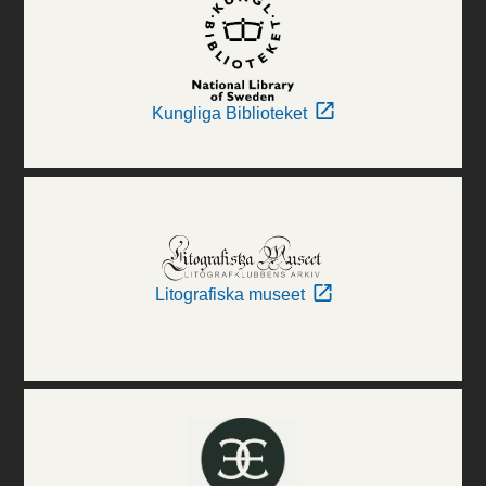
Kungliga Biblioteket
Litografiska museet