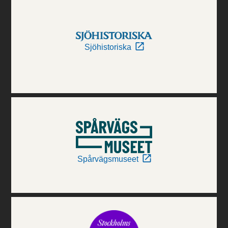
Sjöhistoriska
Spårvägsmuseet