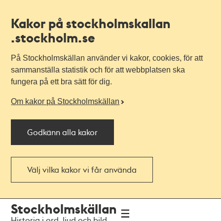
Kakor på stockholmskallan
.stockholm.se
På Stockholmskällan använder vi kakor, cookies, för att
sammanställa statistik och för att webbplatsen ska
fungera på ett bra sätt för dig.
Om kakor på Stockholmskällan
Godkänn alla kakor
Välj vilka kakor vi får använda
Till
Till
Stockholmskällan
navigationen
huvudinnehållet
Historia i ord, ljud och bild