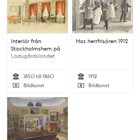
Interiör från
Hos herrfrisören 1912
Stockholmshem på
Ladugårdslandet
(Hummerhielmska
hemmet vid
1850 till 1860
1912
Ladugårdslandstorg)
Tid
Tid
Bildkonst
Bildkonst
Typ
Typ