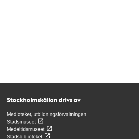
Kontakt
Stockholmskällan
Stockholmskällan drivs av
Medioteket, utbildningsförvaltningen
Stadsmuseet
Medeltidsmuseet
Stadsbiblioteket