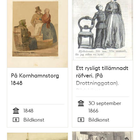
Ett rysligt tillämnadt
På Kornhamnstorg
röfveri. (På
1848
Drottninggatan).
Bildskämt i
Söndags-Nisse –
30 september
Illustreradt
Tid
1848
1866
Veckoblad för
Tid
Bildkonst
Bildkonst
Skämt, Humor och
Typ
Typ
Satir, nr 40, den 30
september 1866