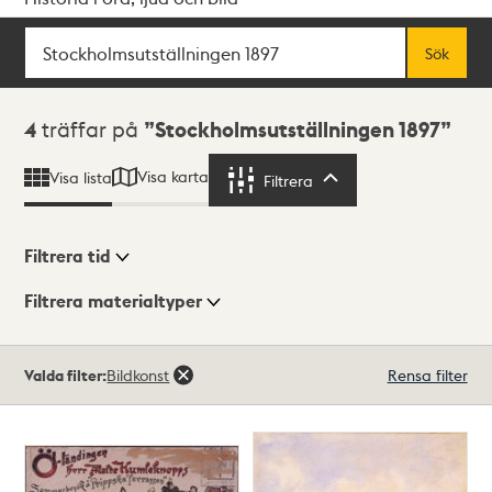
Sök
Fritextsök
Sök
Sökresultat
4
träffar på
Stockholmsutställningen 1897
Visa karta
Visa lista
Filtrera
Filtrera
Filtrera tid
Filtrera materialtyper
Visningsläge
Totalt
Valda filter:
Bildkonst
Rensa filter
4
träffar
Lista
Karta