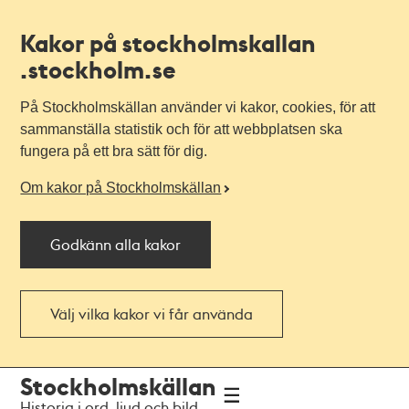
Kakor på stockholmskallan
.stockholm.se
På Stockholmskällan använder vi kakor, cookies, för att
sammanställa statistik och för att webbplatsen ska
fungera på ett bra sätt för dig.
Om kakor på Stockholmskällan
Godkänn alla kakor
Välj vilka kakor vi får använda
Till
Till
Stockholmskällan
navigationen
huvudinnehållet
Historia i ord, ljud och bild