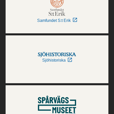
Samfundet S:t Erik
Sjöhistoriska