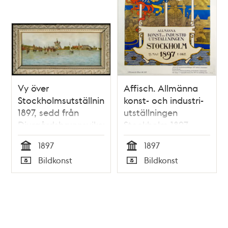
Vy över
Affisch. Allmänna
Stockholmsutställningen
konst- och industri-
1897, sedd från
utställningen
Djurgårdsbrunnsviken
Stockholm 1897
1897
1897
Tid
Tid
Bildkonst
Bildkonst
Typ
Typ