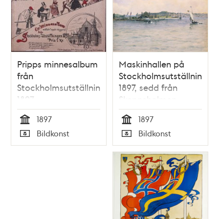
Pripps minnesalbum
Maskinhallen på
från
Stockholmsutställningen
Stockholmsutställningen
1897, sedd från
1897
Skeppsholmen
1897
1897
Tid
Tid
Bildkonst
Bildkonst
Typ
Typ