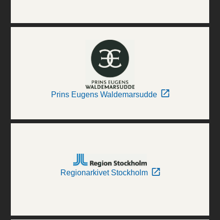
Prins Eugens Waldemarsudde
Regionarkivet Stockholm