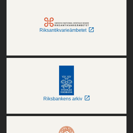
Riksantikvarieämbetet
Riksbankens arkiv