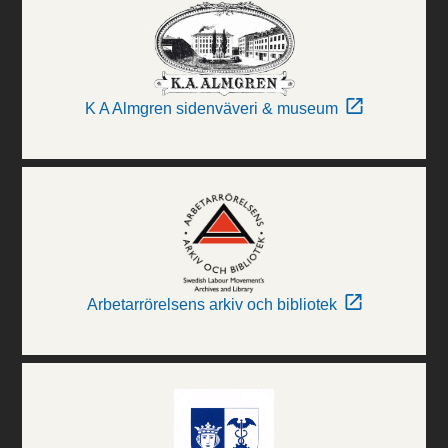
K A Almgren sidenväveri & museum
Arbetarrörelsens arkiv och bibliotek